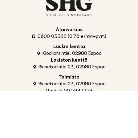
Ajanvaraus
0600 03388 (0,76 e/min+pvm)
Luukin kenttä
Klockarsintie, 02980 Espoo
Lakiston kenttä
Rinnekodintie 23, 02980 Espoo
Toimisto
Rinnekodintie 23, 02980 Espoo
+358 50 594 6159
toimisto@shg.fi
Palvelut
Toimitusjohtaja
, Aleksi Ahti