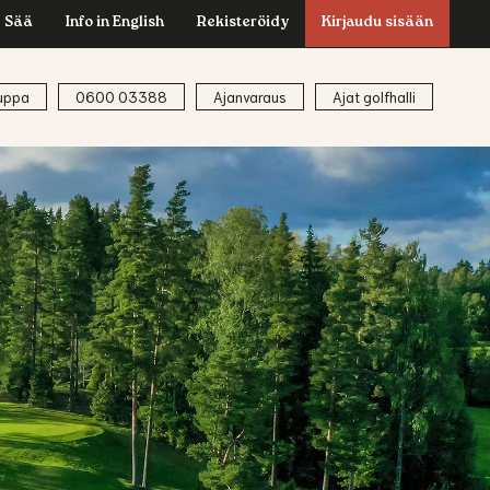
Sää
Info in English
Rekisteröidy
Kirjaudu sisään
uppa
0600 03388
Ajanvaraus
Ajat golfhalli