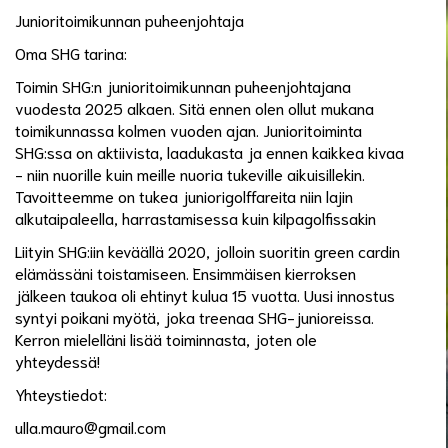
Junioritoimikunnan puheenjohtaja
Oma SHG tarina:
Toimin SHG:n junioritoimikunnan puheenjohtajana
vuodesta 2025 alkaen. Sitä ennen olen ollut mukana
toimikunnassa kolmen vuoden ajan. Junioritoiminta
SHG:ssa on aktiivista, laadukasta ja ennen kaikkea kivaa
- niin nuorille kuin meille nuoria tukeville aikuisillekin.
Tavoitteemme on tukea juniorigolffareita niin lajin
alkutaipaleella, harrastamisessa kuin kilpagolfissakin
Liityin SHG:iin keväällä 2020, jolloin suoritin green cardin
elämässäni toistamiseen. Ensimmäisen kierroksen
jälkeen taukoa oli ehtinyt kulua 15 vuotta. Uusi innostus
syntyi poikani myötä, joka treenaa SHG-junioreissa.
Kerron mielelläni lisää toiminnasta, joten ole
yhteydessä!
Yhteystiedot:
ulla.mauro@gmail.com