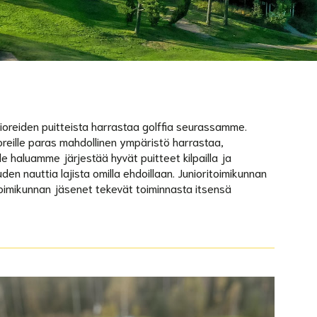
ioreiden puitteista harrastaa golffia seurassamme.
ioreille paras mahdollinen ympäristö harrastaa,
eille haluamme järjestää hyvät puitteet kilpailla ja
den nauttia lajista omilla ehdoillaan. Junioritoimikunnan
 toimikunnan jäsenet tekevät toiminnasta itsensä