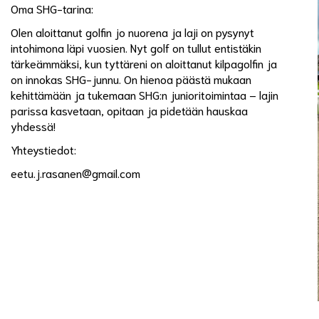
Oma SHG-tarina:
Olen aloittanut golfin jo nuorena ja laji on pysynyt
intohimona läpi vuosien. Nyt golf on tullut entistäkin
tärkeämmäksi, kun tyttäreni on aloittanut kilpagolfin ja
on innokas SHG-junnu. On hienoa päästä mukaan
kehittämään ja tukemaan SHG:n junioritoimintaa – lajin
parissa kasvetaan, opitaan ja pidetään hauskaa
yhdessä!
Yhteystiedot:
eetu.j.rasanen@gmail.com