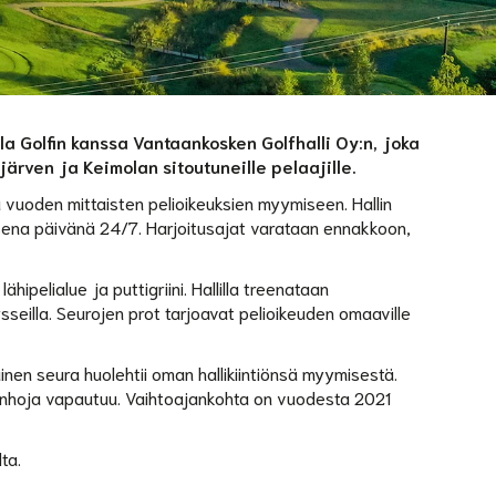
a Golfin kanssa Vantaankosken Golfhalli Oy:n, joka
järven ja Keimolan sitoutuneille pelaajille.
uu vuoden mittaisten pelioikeuksien myymiseen. Hallin
isena päivänä 24/7. Harjoitusajat varataan ennakkoon,
ähipelialue ja puttigriini. Hallilla treenataan
rsseilla. Seurojen prot tarjoavat pelioikeuden omaaville
inen seura huolehtii oman hallikiintiönsä myymisestä.
 vanhoja vapautuu. Vaihtoajankohta on vuodesta 2021
ta.