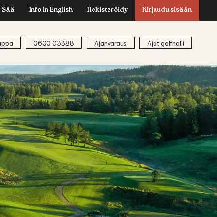
Sää
Info in English
Rekisteröidy
Kirjaudu sisään
uppa
0600 03388
Ajanvaraus
Ajat golfhalli