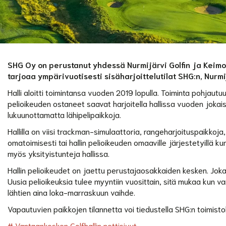
SHG Oy on perustanut yhdessä Nurmijärvi Golfin ja Keimol
tarjoaa ympärivuotisesti sisäharjoittelutilat SHG:n, Nurmi
Halli aloitti toimintansa vuoden 2019 lopulla. Toiminta pohjaut
pelioikeuden ostaneet saavat harjoitella hallissa vuoden joka
lukuunottamatta lähipelipaikkoja.
Hallilla on viisi trackman-simulaattoria, rangeharjoituspaikkoja, l
omatoimisesti tai hallin pelioikeuden omaaville järjestetyillä ku
myös yksityistunteja hallissa.
Hallin pelioikeudet on jaettu perustajaosakkaiden kesken. Joka
Uusia pelioikeuksia tulee myyntiin vuosittain, sitä mukaa kun
lähtien aina loka-marraskuun vaihde.
Vapautuvien paikkojen tilannetta voi tiedustella SHG:n toimistol
# Vantaankosken Golfhallin nettisivut