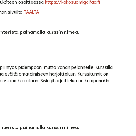
etukäteen osoitteessa
https://kokosuomigolfaa.fi
nan sivuilta
TÄÄLTÄ
enterista painamalla kurssin nimeä.
opii myös pidempään, mutta vähän pelanneille. Kurssilla
a eväitä omatoimiseen harjoitteluun. Kurssitunnit on
n asiaan kerrallaan. Swingiharjoittelua on kumpanakin
enterista painamalla kurssin nimeä.