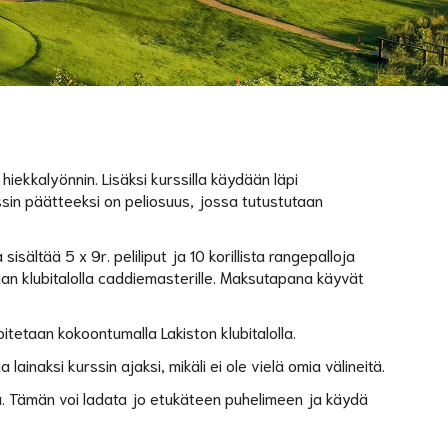
a hiekkalyönnin. Lisäksi kurssilla käydään läpi
rssin päätteeksi on peliosuus, jossa tutustutaan
 sisältää 5 x 9r. peliliput ja 10 korillista rangepalloja
aan klubitalolla caddiemasterille. Maksutapana käyvät
oitetaan kokoontumalla Lakiston klubitalolla.
lainaksi kurssin ajaksi, mikäli ei ole vielä omia välineitä.
a. Tämän voi ladata jo etukäteen puhelimeen ja käydä