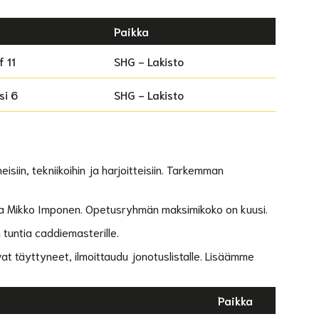
Paikka
f 11
SHG - Lakisto
si 6
SHG - Lakisto
isiin, tekniikoihin ja harjoitteisiin. Tarkemman
ja Mikko Imponen. Opetusryhmän maksimikoko on kuusi.
 tuntia caddiemasterille.
vat täyttyneet, ilmoittaudu jonotuslistalle. Lisäämme
Paikka