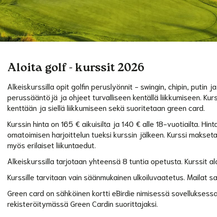
Aloita golf - kurssit 2026
Alkeiskurssilla opit golfin peruslyönnit - swingin, chipin, putin j
perussääntöjä ja ohjeet turvalliseen kentällä liikkumiseen. Ku
kenttään ja siellä liikkumiseen sekä suoritetaan green card.
Kurssin hinta on 165 € aikuisilta ja 140 € alle 18-vuotiailta. Hinta
omatoimisen harjoittelun tueksi kurssin jälkeen. Kurssi makset
myös erilaiset liikuntaedut.
Alkeiskurssilla tarjotaan yhteensä 8 tuntia opetusta. Kurssit al
Kurssille tarvitaan vain säänmukainen ulkoiluvaatetus. Mailat saa 
Green card on sähköinen kortti eBirdie nimisessä sovelluksess
rekisteröitymässä Green Cardin suorittajaksi.