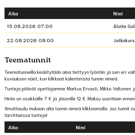
Aika
Nimi
15.08.2026 07:00
Aloita Gol
22.08.2026 08:00
Jatkokurs
Teematunnit
Teematunneilla keskitytään aina tiettyyn lyöntiin ja sen eri vaihe
kuvauksen näet, kun klikkaat kalenterista tunnin nimeä.
Tunteja pitävät opettajamme Markus Ervasti, Mikko Valtonen 
Hinta on osakkaille 7 € ja jäsenille 12 €. Maksu suoritaan ennen
Ilmoittaudu mukaan alta tunnin nimeä klikkaamalla. Jos tunnit o
tarvittaessa tunteja!
Aika
Nimi