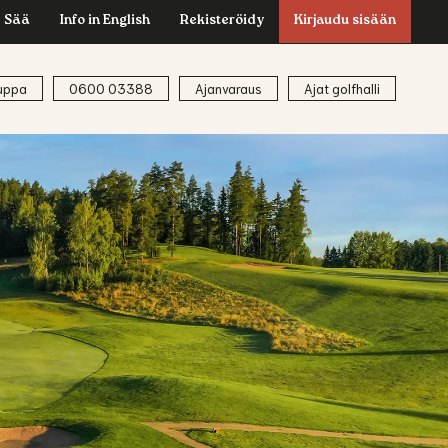
Sää
Info in English
Rekisteröidy
Kirjaudu sisään
uppa
0600 03388
Ajanvaraus
Ajat golfhalli