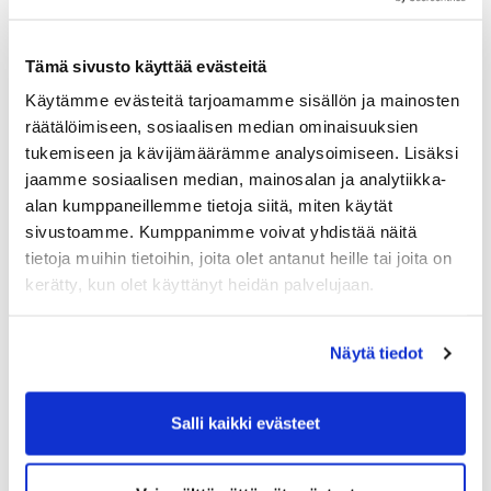
Aikuisjäsenyys
115 €
Juniorijäsenyys (synt. 2005 ->)
35 €
Tämä sivusto käyttää evästeitä
SHG:n ainaisjäsen, liittomaksu SGL
32 €
Ei ole saatavilla uus
Käytämme evästeitä tarjoamamme sisällön ja mainosten
Nuorisojäsenyys (synt. 1999 ->)
55 €
räätälöimiseen, sosiaalisen median ominaisuuksien
tukemiseen ja kävijämäärämme analysoimiseen. Lisäksi
jaamme sosiaalisen median, mainosalan ja analytiikka-
Muut palvelut
alan kumppaneillemme tietoja siitä, miten käytät
sivustoamme. Kumppanimme voivat yhdistää näitä
Normaalihinta
Osakkaan 
tietoja muihin tietoihin, joita olet antanut heille tai joita on
kerätty, kun olet käyttänyt heidän palvelujaan.
Poletti
3,5 €
2,5 €
10 polettia
26 €
16 €
Näytä tiedot
20 polettia
42 €
26 €
30 polettia
52 €
32 €
Salli kaikki evästeet
Golfauto / kertavuokra
50 €
27 €
Golfauto / 10-kortti
450 €
250 €