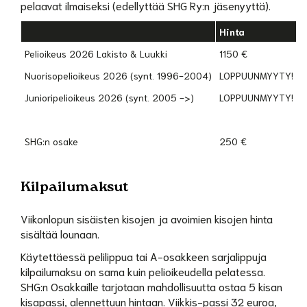
pelaavat ilmaiseksi (edellyttää SHG Ry:n jäsenyyttä).
Hinta
Pelioikeus 2026 Lakisto & Luukki
1150 €
Nuorisopelioikeus 2026 (synt. 1996-2004)
LOPPUUNMYYTY! 102 
Junioripelioikeus 2026 (synt. 2005 ->)
LOPPUUNMYYTY! 31
SHG:n osake
250 €
Kilpailumaksut
Viikonlopun sisäisten kisojen ja avoimien kisojen hinta
sisältää lounaan.
Käytettäessä pelilippua tai A-osakkeen sarjalippuja
kilpailumaksu on sama kuin pelioikeudella pelatessa.
SHG:n Osakkaille tarjotaan mahdollisuutta ostaa 5 kisan
kisapassi, alennettuun hintaan. Viikkis-passi 32 euroa,