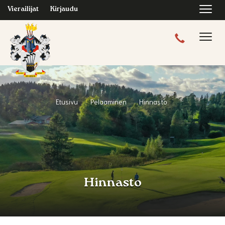
Navi
Vierailijat
Kirjaudu
Navig
Etusivu
Pelaaminen
Hinnasto
Hinnasto