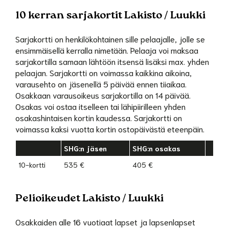
10 kerran sarjakortit Lakisto / Luukki
Sarjakortti on henkilökohtainen sille pelaajalle, jolle se
ensimmäisellä kerralla nimetään. Pelaaja voi maksaa
sarjakortilla samaan lähtöön itsensä lisäksi max. yhden
pelaajan. Sarjakortti on voimassa kaikkina aikoina,
varausehto on jäsenellä 5 päivää ennen tiiaikaa.
Osakkaan varausoikeus sarjakortilla on 14 päivää.
Osakas voi ostaa itselleen tai lähipiirilleen yhden
osakashintaisen kortin kaudessa. Sarjakortti on
voimassa kaksi vuotta kortin ostopäivästä eteenpäin.
SHG:n jäsen
SHG:n osakas
10-kortti
535 €
405 €
Pelioikeudet Lakisto / Luukki
Osakkaiden alle 16 vuotiaat lapset ja lapsenlapset