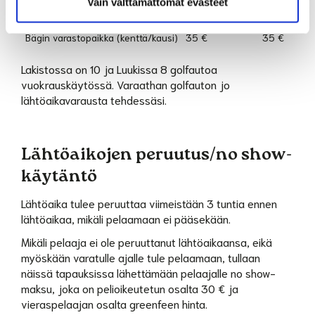
Vain välttämättömät evästeet
Pyyhevuokra
2 €
1 €
Bägin varastopaikka (kenttä/kausi)
35 €
35 €
Lakistossa on 10 ja Luukissa 8 golfautoa
vuokrauskäytössä. Varaathan golfauton jo
lähtöaikavarausta tehdessäsi.
Lähtöaikojen peruutus/no show-
käytäntö
Lähtöaika tulee peruuttaa viimeistään 3 tuntia ennen
lähtöaikaa, mikäli pelaamaan ei pääsekään.
Mikäli pelaaja ei ole peruuttanut lähtöaikaansa, eikä
myöskään varatulle ajalle tule pelaamaan, tullaan
näissä tapauksissa lähettämään pelaajalle no show-
maksu, joka on pelioikeutetun osalta 30 € ja
vieraspelaajan osalta greenfeen hinta.