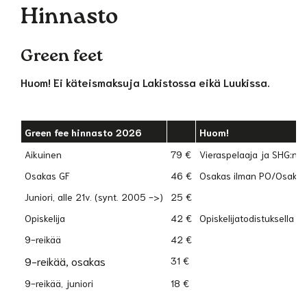
Hinnasto
Green feet
Huom! Ei käteismaksuja Lakistossa eikä Luukissa.
Green fee hinnasto 2026
Huom!
Aikuinen
79 €
Vieraspelaaja ja SHG:n j
Osakas GF
46 €
Osakas ilman PO/Osakka
Juniori, alle 21v. (synt. 2005 ->)
25 €
Opiskelija
42 €
Opiskelijatodistuksella
9-reikää
42 €
9-reikää, osakas
31 €
9-reikää, juniori
18 €