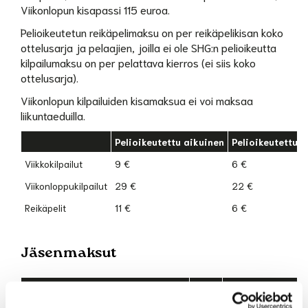
Viikonlopun kisapassi 115 euroa.
Pelioikeutetun reikäpelimaksu on per reikäpelikisan koko
ottelusarja ja pelaajien, joilla ei ole SHG:n pelioikeutta
kilpailumaksu on per pelattava kierros (ei siis koko
ottelusarja).
Viikonlopun kilpailuiden kisamaksua ei voi maksaa
liikuntaeduilla.
Pelioikeutettu aikuinen
Pelioikeutettu j
Viikkokilpailut
9 €
6 €
Viikonloppukilpailut
29 €
22 €
Reikäpelit
11 €
6 €
Jäsenmaksut
Hinta