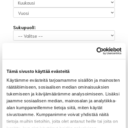
Sukupuoli:
Rekisteröidy
Haluan tilata Suur-Helsingin Golf uutiskirjeen
Olen lukenut
tietosuojaselosteen
ja hyväksyn
Tämä sivusto käyttää evästeitä
henkilötietojeni käsittelyn (*)
Käytämme evästeitä tarjoamamme sisällön ja mainosten
(*) Tieto on pakollinen
räätälöimiseen, sosiaalisen median ominaisuuksien
tukemiseen ja kävijämäärämme analysoimiseen. Lisäksi
jaamme sosiaalisen median, mainosalan ja analytiikka-
alan kumppaneillemme tietoja siitä, miten käytät
sivustoamme. Kumppanimme voivat yhdistää näitä
tietoja muihin tietoihin, joita olet antanut heille tai joita on