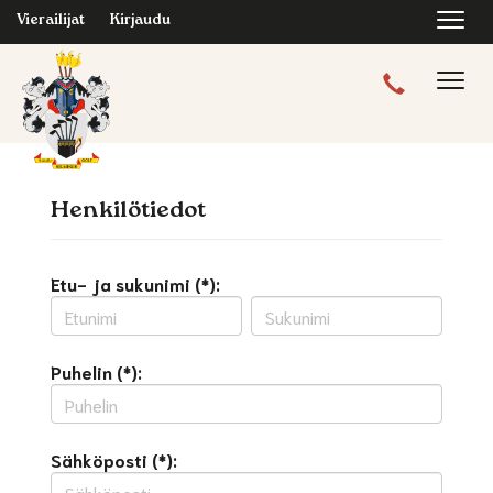
Navi
Vierailijat
Kirjaudu
Navig
Henkilötiedot
Etu- ja sukunimi (*):
Puhelin (*):
Sähköposti (*):