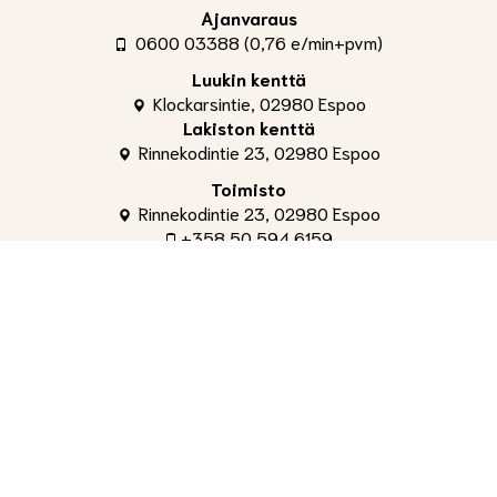
Ajanvaraus
0600 03388 (0,76 e/min+pvm)
Luukin kenttä
Klockarsintie, 02980 Espoo
Lakiston kenttä
Rinnekodintie 23, 02980 Espoo
Toimisto
Rinnekodintie 23, 02980 Espoo
+358 50 594 6159
toimisto@shg.fi
Palvelut
Toimitusjohtaja
, Aleksi Ahti
+358 50 309 4842
aleksi.ahti@shg.fi
Laskutus ja osakeasiat
, Hanna-Leena Ronkainen