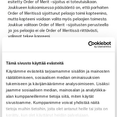
esitetty Order of Merit -sijoitus ei toteutuisikaan.
Joukkueen kokoamisessa pääsääntö on, että parhaiten
Order of Meritissä sijoittunut pelaaja toimii kapteenina,
mutta kapteeni voidaan valita myös pelaajien toimesta.
Joukkue valitaan Order of Merit -sijoitusten perusteella
ja jos pelaajia ei ole Order of Meritissä riittävästi,
valinnat tekee kapreeni.
Ikäkausiryhmien SM-kilpailuista tavoitellaan kaudelle
2026 yhtä SM-mitalia.
Tämä sivusto käyttää evästeitä
Käytämme evästeitä tarjoamamme sisällön ja mainosten
Haastajatour M50 ja Uudenmaan Aluetourin kisoja ei
räätälöimiseen, sosiaalisen median ominaisuuksien
tueta.
tukemiseen ja kävijämäärämme analysoimiseen. Lisäksi
Yhteyshenkilö on Kari Kauppinen, Puh 0405518562.
jaamme sosiaalisen median, mainosalan ja analytiikka-
alan kumppaneillemme tietoja siitä, miten käytät
sivustoamme. Kumppanimme voivat yhdistää näitä
tietoja muihin tietoihin, joita olet antanut heille tai joita on
kerätty, kun olet käyttänyt heidän palvelujaan.