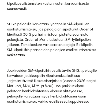
kilpailuosallistumisten kustannusten korvaamisesta
seuraavasti:
SHG:n pelaajille korvataan lyöntipelin SM-kilpailujen
osallistumismaksu, jos pelaaja on sijoittunut Order of
Meritissä 30 % parhaimmistoon pisteitä saaneista
pelaajista. Order of Merit lasketaan SM-lyöntipelien
jälkeen. Tämä koskee vain scratch sarjoja. Reikäpelin
SM-kilpailuihin päässeiden pelaajien osallistumismaksut
maksetaan.
Joukkueiden SM-kilpailuihin osallistuville SHG:n pelaajille
korvataan joukkuepelin kilpailumaksu kaikissa
järjestettävissä ikäkausisarjoissa (vuonna 2026 sarjat
M60-65, M70, M75 ja M80). Jos joukkuekilpailu
pelataan henkilökohtaisen kilpailun yhteydessä,
pelaajalle korvataan myös henkilökohtaisen kisan
osallistumismaksu, vaikka edellisessä kappaleessa