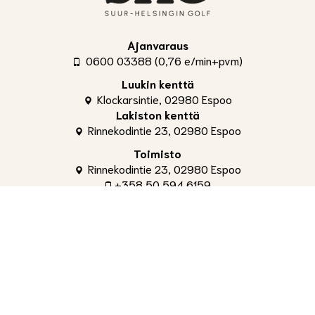
Ajanvaraus
0600 03388 (0,76 e/min+pvm)
Luukin kenttä
Klockarsintie, 02980 Espoo
Lakiston kenttä
Rinnekodintie 23, 02980 Espoo
Toimisto
Rinnekodintie 23, 02980 Espoo
+358 50 594 6159
toimisto@shg.fi
Palvelut
Toimitusjohtaja
, Aleksi Ahti
+358 50 309 4842
aleksi.ahti@shg.fi