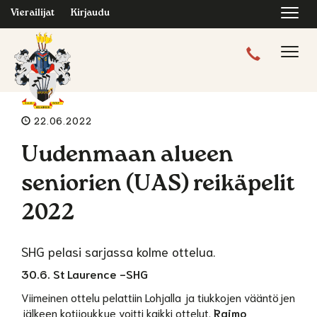
Navi
Vierailijat
Kirjaudu
Navig
22.06.2022
Uudenmaan alueen
seniorien (UAS) reikäpelit
2022
SHG pelasi sarjassa kolme ottelua.
30.6. St Laurence -SHG
Viimeinen ottelu pelattiin Lohjalla ja tiukkojen vääntöjen
jälkeen kotijoukkue voitti kaikki ottelut.
Raimo