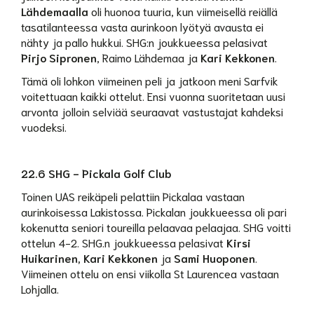
Lähdemaalla
oli huonoa tuuria, kun viimeisellä reiällä
tasatilanteessa vasta aurinkoon lyötyä avausta ei
nähty ja pallo hukkui. SHG:n joukkueessa pelasivat
Pirjo Sipronen
, Raimo Lähdemaa ja
Kari Kekkonen
.
Tämä oli lohkon viimeinen peli ja jatkoon meni Sarfvik
voitettuaan kaikki ottelut. Ensi vuonna suoritetaan uusi
arvonta jolloin selviää seuraavat vastustajat kahdeksi
vuodeksi.
22.6 SHG - Pickala Golf Club
Toinen UAS reikäpeli pelattiin Pickalaa vastaan
aurinkoisessa Lakistossa. Pickalan joukkueessa oli pari
kokenutta seniori toureilla pelaavaa pelaajaa. SHG voitti
ottelun 4-2. SHG.n joukkueessa pelasivat
Kirsi
Huikarinen, Kari Kekkonen
ja
Sami Huoponen
.
Viimeinen ottelu on ensi viikolla St Laurencea vastaan
Lohjalla.