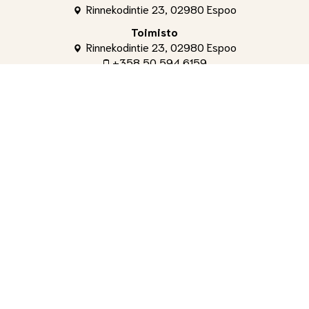
Rinnekodintie 23, 02980 Espoo
Toimisto
Rinnekodintie 23, 02980 Espoo
+358 50 594 6159
toimisto@shg.fi
Palvelut
Toimitusjohtaja
, Aleksi Ahti
+358 50 309 4842
aleksi.ahti@shg.fi
Laskutus ja osakeasiat
, Hanna-Leena Ronkainen
+358 50 594 6159
hanna-leena.ronkainen@shg.fi
Jäsenasiat ja yritystapahtumat
, Tuomas Salminen
+358 40 735 9191
tuomas.salminen@shg.fi