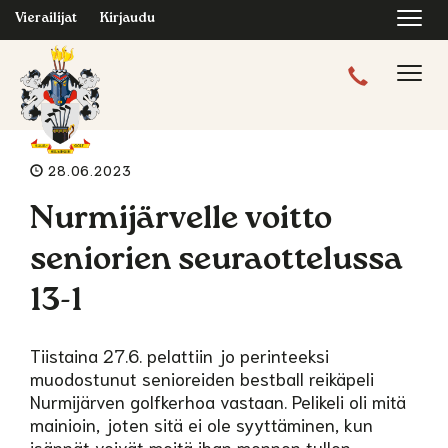
Navi
Vierailijat
Kirjaudu
Navig
28.06.2023
Nurmijärvelle voitto
seniorien seuraottelussa
13-1
Tiistaina 27.6. pelattiin jo perinteeksi
muodostunut senioreiden bestball reikäpeli
Nurmijärven golfkerhoa vastaan. Pelikeli oli mitä
mainioin, joten sitä ei ole syyttäminen, kun
isännät veivät meitä ihan mennen tullen.