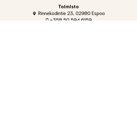
Toimisto
Rinnekodintie 23, 02980 Espoo
+358 50 594 6159
toimisto@shg.fi
Palvelut
Toimitusjohtaja
, Aleksi Ahti
+358 50 309 4842
aleksi.ahti@shg.fi
Laskutus ja osakeasiat
, Hanna-Leena Ronkainen
+358 50 594 6159
hanna-leena.ronkainen@shg.fi
Jäsenasiat ja yritystapahtumat
, Tuomas Salminen
+358 40 735 9191
tuomas.salminen@shg.fi
Kenttämestari
, Tiina Kotajärvi