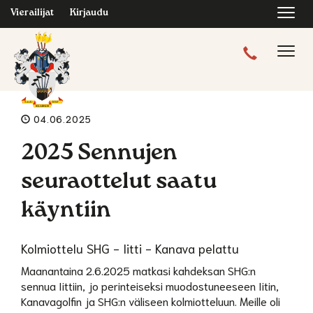
Navi
Vierailijat
Kirjaudu
Navig
04.06.2025
2025 Sennujen
seuraottelut saatu
käyntiin
Kolmiottelu SHG - Iitti - Kanava pelattu
Maanantaina 2.6.2025 matkasi kahdeksan SHG:n
sennua Iittiin, jo perinteiseksi muodostuneeseen Iitin,
Kanavagolfin ja SHG:n väliseen kolmiotteluun. Meille oli