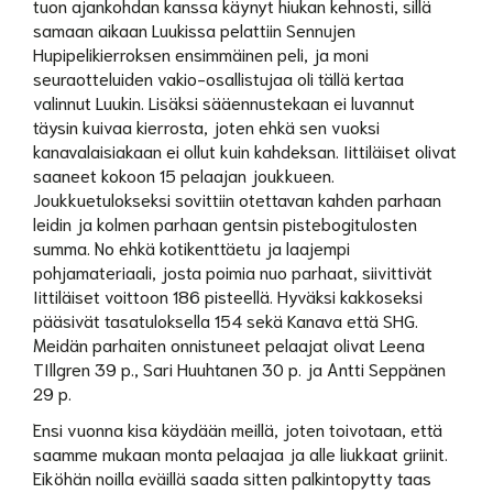
tuon ajankohdan kanssa käynyt hiukan kehnosti, sillä
samaan aikaan Luukissa pelattiin Sennujen
Hupipelikierroksen ensimmäinen peli, ja moni
seuraotteluiden vakio-osallistujaa oli tällä kertaa
valinnut Luukin. Lisäksi sääennustekaan ei luvannut
täysin kuivaa kierrosta, joten ehkä sen vuoksi
kanavalaisiakaan ei ollut kuin kahdeksan. Iittiläiset olivat
saaneet kokoon 15 pelaajan joukkueen.
Joukkuetulokseksi sovittiin otettavan kahden parhaan
leidin ja kolmen parhaan gentsin pistebogitulosten
summa. No ehkä kotikenttäetu ja laajempi
pohjamateriaali, josta poimia nuo parhaat, siivittivät
Iittiläiset voittoon 186 pisteellä. Hyväksi kakkoseksi
pääsivät tasatuloksella 154 sekä Kanava että SHG.
Meidän parhaiten onnistuneet pelaajat olivat Leena
TIllgren 39 p., Sari Huuhtanen 30 p. ja Antti Seppänen
29 p.
Ensi vuonna kisa käydään meillä, joten toivotaan, että
saamme mukaan monta pelaajaa ja alle liukkaat griinit.
Eiköhän noilla eväillä saada sitten palkintopytty taas