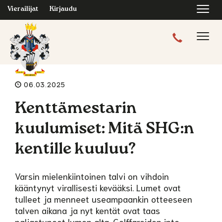
Navi
Vierailijat
Kirjaudu
Navig
06.03.2025
Kenttämestarin
kuulumiset: Mitä SHG:n
kentille kuuluu?
Varsin mielenkiintoinen talvi on vihdoin
kääntynyt virallisesti kevääksi. Lumet ovat
tulleet ja menneet useampaankin otteeseen
talven aikana ja nyt kentät ovat taas
paljastuneet lumen alta. Golffareiden into