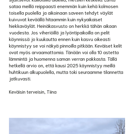
sataa meillä reippaasti enemmän kuin kehä kolmosen
toisella puolella ja aikoinaan saveen tehdyt väylät
kuivuvat keväällä hitaammin kuin nykyaikaiset
hiekkaväylät. Heinäkasvusto on herkkä tähän aikaan
vuodesta. Jos viheriöillä ja lyöntipaikoilla on pelit
käynnissä jo kuukautta ennen kuin kasvu oikeasti
käynnistyy se voi näkyä pinnoilla pitkään. Keväiset kelit
ovat myös arvaamattomia. Tänään voi olla 10 astetta
lämmintä ja huomenna saman verran pakkasta. Tällä
hetkellä arvio on, että kausi 2025 käynnistyy meillä
huhtikuun alkupuolella, mutta toki seuraamme tilannetta
jatkuvasti.
Keväisin terveisin, Tiina