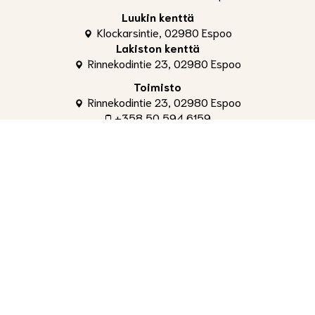
Luukin kenttä
Klockarsintie, 02980 Espoo
Lakiston kenttä
Rinnekodintie 23, 02980 Espoo
Toimisto
Rinnekodintie 23, 02980 Espoo
+358 50 594 6159
toimisto@shg.fi
Palvelut
Toimitusjohtaja
, Aleksi Ahti
+358 50 309 4842
aleksi.ahti@shg.fi
Laskutus ja osakeasiat
, Hanna-Leena Ronkainen
+358 50 594 6159
hanna-leena.ronkainen@shg.fi