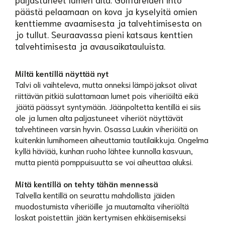
päästä pelaamaan on kova ja kyselyitä omien
kenttiemme avaamisesta ja talvehtimisesta on
jo tullut. Seuraavassa pieni katsaus kenttien
talvehtimisesta ja avausaikatauluista.
Miltä kentillä näyttää nyt
Talvi oli vaihteleva, mutta onneksi lämpöjaksot olivat
riittävän pitkiä sulattamaan lumet pois viheriöiltä eikä
jäätä päässyt syntymään. Jäänpoltetta kentillä ei siis
ole ja lumen alta paljastuneet viheriöt näyttävät
talvehtineen varsin hyvin. Osassa Luukin viheriöitä on
kuitenkin lumihomeen aiheuttamia tautilaikkuja. Ongelma
kyllä häviää, kunhan ruoho lähtee kunnolla kasvuun,
mutta pientä pomppuisuutta se voi aiheuttaa aluksi.
Mitä kentillä on tehty tähän mennessä
Talvella kentillä on seurattu mahdollista jäiden
muodostumista viheriöille ja muutamalta viheriöltä
loskat poistettiin jään kertymisen ehkäisemiseksi