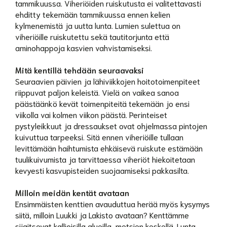
tammikuussa. Viheriöiden ruiskutusta ei valitettavasti
ehditty tekemään tammikuussa ennen kelien
kylmenemistä ja uutta lunta. Lumien sulettua on
viheriöille ruiskutettu sekä tautitorjunta että
aminohappoja kasvien vahvistamiseksi.
Mitä kentillä tehdään seuraavaksi
Seuraavien päivien ja lähiviikkojen hoitotoimenpiteet
riippuvat paljon keleistä. Vielä on vaikea sanoa
päästäänkö kevät toimenpiteitä tekemään jo ensi
viikolla vai kolmen viikon päästä. Perinteiset
pystyleikkuut ja dressaukset ovat ohjelmassa pintojen
kuivuttua tarpeeksi. Sitä ennen viheriöille tullaan
levittämään haihtumista ehkäisevä ruiskute estämään
tuulikuivumista ja tarvittaessa viheriöt hiekoitetaan
kevyesti kasvupisteiden suojaamiseksi pakkasilta.
Milloin meidän kentät avataan
Ensimmäisten kenttien avauduttua herää myös kysymys
siitä, milloin Luukki ja Lakisto avataan? Kenttämme
sijaitsevat kallioisilla alueilla, metsien keskellä. Lunta