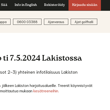
Sää
Info in English
Rekisteröidy
Kirjaudu sisään
uppa
0600 03388
Ajanvaraus
Ajat golfhalli
ti 7.5.2024 Lakistossa
ot 2-3) yhteinen infotilaisuus Lakiston
n jälkeen Lakiston harjoitusalueille. Treenit käynnistyvät
n ilmoittautua mukaan
kesätreeneihin.