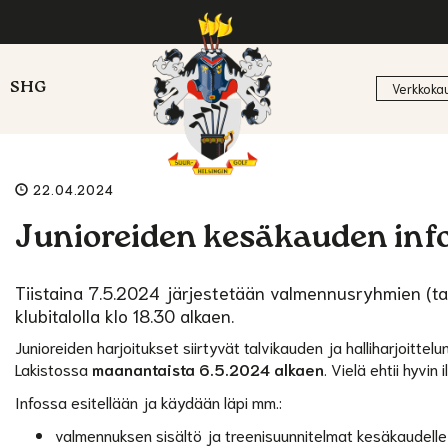
SHG
Verkkoka
22.04.2024
Junioreiden kesäkauden info 
Tiistaina 7.5.2024 järjestetään valmennusryhmien (tas
klubitalolla klo 18.30 alkaen.
Junioreiden harjoitukset siirtyvät talvikauden ja halliharjoittelu
Lakistossa
maanantaista 6.5.2024 alkaen
. Vielä ehtii hyvi
Infossa esitellään ja käydään läpi mm.:
valmennuksen sisältö ja treenisuunnitelmat kesäkaudelle