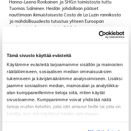
Hanna-Leena Ronkainen ja SHG:n toimistosta tuttu
Tuomas Salminen. Heidän johdollaan pääset
nauttimaan ikimuistoisesta Costa de La Luzin rannikosta
ja mahdollisuudesta tutustua yhteen Euroopan
vanhimmista kaupungeista Cádiziin.
Matkan ajankohta on 18.11 - 25.11.2025
Matkan hinta:
Tämä sivusto käyttää evästeitä
1740 € jaetussa kahden hengen huoneessa (+60€
bägikuljetus)
Käytämme evästeitä tarjoamamme sisällön ja mainosten
räätälöimiseen, sosiaalisen median ominaisuuksien
1840 € jaetussa kahden hengen huoneessa
merinäköalalla. ( +60€ bägikuljetus)
tukemiseen ja kävijämäärämme analysoimiseen. Lisäksi
jaamme sosiaalisen median, mainosalan ja analytiikka-
2050 € omassa huoneessa (+60€ bägikuljetus)
alan kumppaneillemme tietoja siitä, miten käytät
sivustoamme. Kumppanimme voivat yhdistää näitä
tietoja muihin tietoihin, joita olet antanut heille tai joita on
kerätty, kun olet käyttänyt heidän palvelujaan.