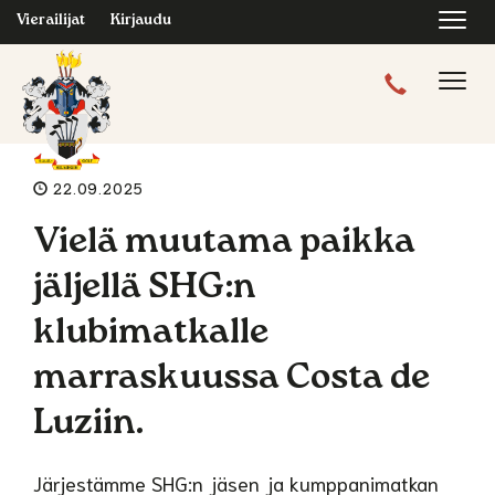
Navi
Vierailijat
Kirjaudu
Navig
22.09.2025
Vielä muutama paikka
jäljellä SHG:n
klubimatkalle
marraskuussa Costa de
Luziin.
Järjestämme SHG:n jäsen ja kumppanimatkan