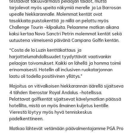
testaavat takuuvarmasti pelaajan taidot, mutta
tarjoilevat myös upeita näkymiä merelle ja La Barrosan
upealle hiekkarannalle. Molemmat kentät ovat
tasokkaita puistokenttiä ja niillä on pelattu myös
Challenge Tourin -kilpailuita. Pelaamme matkan aikana
kaksi kertaa Novo Sanctri Petrin molemmat kentät sekä
uutuutena viimeisenä päivänä Campano Golfin kentän.
“Costa de la Luzin kenttäkattaus ja
harjoittelumahdollisuudet tyydyttävät vaativankin
pelaajan toivomukset. Kaikki on lähellä ja homma toimii
erinomaisesti. Hotellin all inclusiven ruokatarjonnan
laatu oli todella positiivinen yllätys."
Majoitus on vitivalkoisen hiekkarannan äärellä sijaitseva
4 tähden Iberostar Royal Andalus -hotellissa.
Pelattavat golfkentät sijaitsevat kävelymatkan päässä
hotellilta, mistä on myös ilmainen kuljetus kentille.
Vierestä löytyy myös hyvä tenniskeskus
padelkenttineen.
Matkaa lähtevät vetämään päävalmentajamme PGA Pro