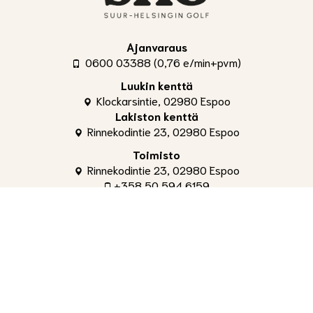
Ajanvaraus
0600 03388 (0,76 e/min+pvm)
Luukin kenttä
Klockarsintie, 02980 Espoo
Lakiston kenttä
Rinnekodintie 23, 02980 Espoo
Toimisto
Rinnekodintie 23, 02980 Espoo
+358 50 594 6159
toimisto@shg.fi
Palvelut
Toimitusjohtaja
, Aleksi Ahti
+358 50 309 4842