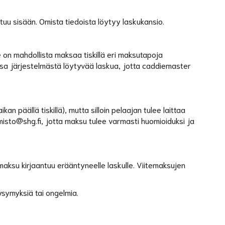
utuu sisään. Omista tiedoista löytyy laskukansio.
on mahdollista maksaa tiskillä eri maksutapoja
sa järjestelmästä löytyvää laskua, jotta caddiemaster
kan päällä tiskillä), mutta silloin pelaajan tulee laittaa
misto@shg.fi, jotta maksu tulee varmasti huomioiduksi ja
aksu kirjaantuu erääntyneelle laskulle. Viitemaksujen
ysymyksiä tai ongelmia.