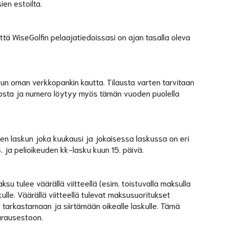
en estoilta.
tä WiseGolfin pelaajatiedoissasi on ajan tasalla oleva
skun oman verkkopankin kautta. Tilausta varten tarvitaan
stosta ja numero löytyy myös tämän vuoden puolella
n laskun joka kuukausi ja jokaisessa laskussa on eri
 ja pelioikeuden kk-lasku kuun 15. päivä.
su tulee väärällä viitteellä (esim. toistuvalla maksulla
kulle. Väärällä viitteellä tulevat maksusuoritukset
i tarkastamaan ja siirtämään oikealle laskulle. Tämä
arausestoon.