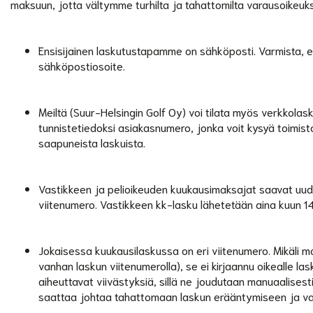
maksuun, jotta vältymme turhilta ja tahattomilta varausoikeuksi
Ensisijainen laskutustapamme on sähköposti. Varmista, et
sähköpostiosoite.
Meiltä (Suur-Helsingin Golf Oy) voi tilata myös verkkola
tunnistetiedoksi asiakasnumero, jonka voit kysyä toimi
saapuneista laskuista.
Vastikkeen ja pelioikeuden kuukausimaksajat saavat uude
viitenumero. Vastikkeen kk-lasku lähetetään aina kuun 14.
Jokaisessa kuukausilaskussa on eri viitenumero. Mikäli mak
vanhan laskun viitenumerolla), se ei kirjaannu oikealle las
aiheuttavat viivästyksiä, sillä ne joudutaan manuaalisest
saattaa johtaa tahattomaan laskun erääntymiseen ja v