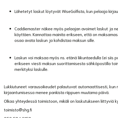
Lähetetyt laskut löytyvät WiseGolfista, kun pelaaja kirja
Caddiemaster näkee myös pelaajan avoimet laskut ja ne 
käyttäen. Kannattaa mainita erikseen, että on maksamas
osaa avata laskun ja kohdistaa maksun sille.
Laskun voi maksaa myös ns. etänä liikuntaedulla (ei siis pai
erikseen viesti maksun suorittamisesta sähköpostilla toi
merkityksi laskulle.
Lukkiutuneet varausoikeudet palautuvat automaattisesti, kun m
kirjaantumisessa menee pankista riippuen muutama päivä.
Olkaa yhteydessä toimistoon, mikäli on laskutukseen liittyviä k
toimisto@shg.fi