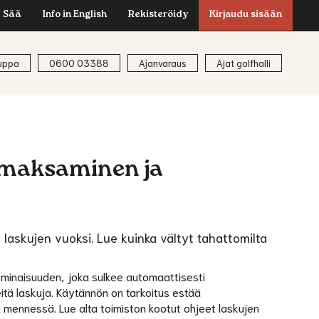
Sää
Info in English
Rekisteröidy
Kirjaudu sisään
uppa
0600 03388
Ajanvaraus
Ajat golfhalli
n maksaminen ja
askujen vuoksi. Lue kuinka vältyt tahattomilta
minaisuuden, joka sulkee automaattisesti
eitä laskuja. Käytännön on tarkoitus estää
mennessä. Lue alta toimiston kootut ohjeet laskujen