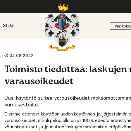
SHG
Verkkoka
24.08.2022
Toimisto tiedottaa: laskuje
varausoikeudet
Uusi käytäntö sulkee varausoikeudet maksamattomien l
varausestoilta.
Olemme ottaneet käyttöön uuden käytännön ja järjestelmän o
varausoikeudet, mikäli pelaajalla on yli 100 € edestä erääntyn
väärinkäytökset ja jouduttaa laskujen maksamista eräpäivään 