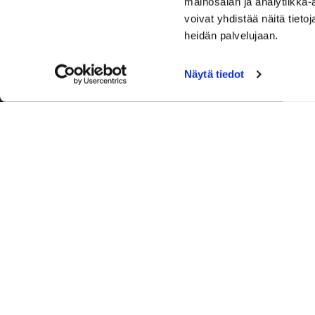
mainosalan ja analytiikka
voivat yhdistää näitä tietoja
heidän palvelujaan.
Näytä tiedot
Palvelut
Toimitusj
+358 50