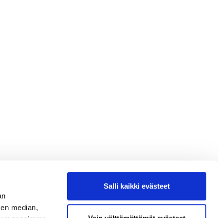
Salli kaikki evästeet
an
sen median,
Vain välttämättömät evästeet