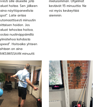
iiviisti sille alueelle jota
mieluisimman. Ohjelmat
aluat hoitaa. Sen jälkeen
kestävät 15 minuuttia. Ne
aina näyttöpaneelista
voi myös keskeyttää
spot". Laite antaa
aiemmin.
utomaattisesti minuutin
ittaisen hoidon. Jos
aluat tehostaa hoitoa,
ostaa nuolinäppäimillä
ylmätehoa kohdasta
speed". Hoitoaika yhteen
ohtaan on aina
AKSIMISSAAN minuutti.