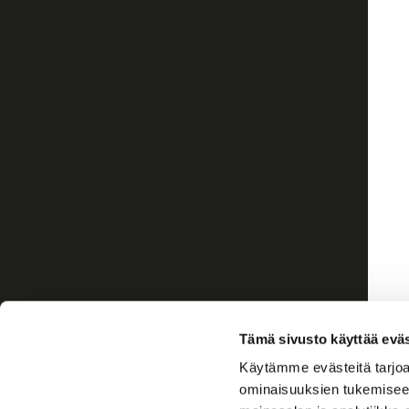
Tämä sivusto käyttää eväs
Käytämme evästeitä tarjoa
ominaisuuksien tukemisee