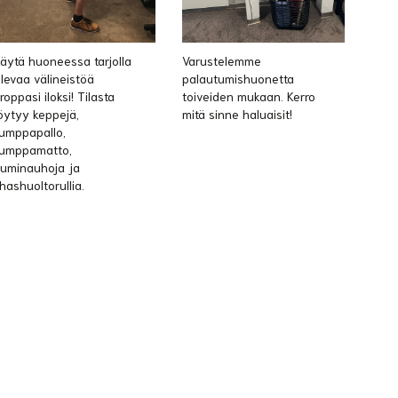
äytä huoneessa tarjolla
Varustelemme
levaa välineistöä
palautumishuonetta
roppasi iloksi! Tilasta
toiveiden mukaan. Kerro
öytyy keppejä,
mitä sinne haluaisit!
umppapallo,
umppamatto,
uminauhoja ja
ihashuoltorullia.