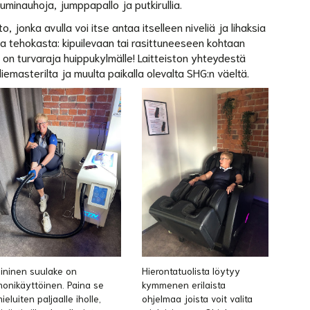
kuminauhoja, jumppapallo ja putkirullia.
 jonka avulla voi itse antaa itselleen niveliä ja lihaksia
 tehokasta: kipuilevaan tai rasittuneeseen kohtaan
 on turvaraja huippukylmälle! Laitteiston yhteydestä
emasterilta ja muulta paikalla olevalta SHG:n väeltä.
ininen suulake on
Hierontatuolista löytyy
onikäyttöinen. Paina se
kymmenen erilaista
ieluiten paljaalle iholle,
ohjelmaa joista voit valita