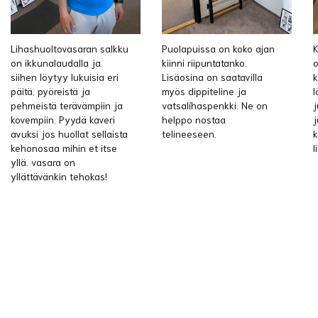
Lihashuoltovasaran salkku
Puolapuissa on koko ajan
K
on ikkunalaudalla ja
kiinni riipuntatanko.
o
siihen löytyy lukuisia eri
Lisäosina on saatavilla
k
päitä, pyöreistä ja
myös dippiteline ja
l
pehmeistä terävämpiin ja
vatsalíhaspenkki. Ne on
j
kovempiin. Pyydä kaveri
helppo nostaa
j
avuksi jos huollat sellaista
telineeseen.
k
kehonosaa mihin et itse
l
yllä. vasara on
yllättävänkin tehokas!