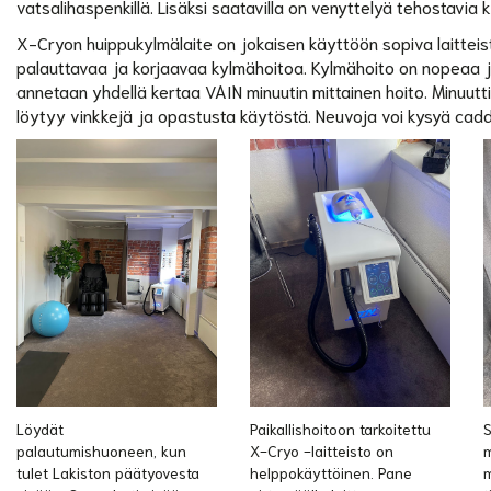
vatsalihaspenkillä. Lisäksi saatavilla on venyttelyä tehostavia 
X-Cryon huippukylmälaite on jokaisen käyttöön sopiva laitteisto,
palauttavaa ja korjaavaa kylmähoitoa. Kylmähoito on nopeaa ja
annetaan yhdellä kertaa VAIN minuutin mittainen hoito. Minuutti
löytyy vinkkejä ja opastusta käytöstä. Neuvoja voi kysyä caddi
Löydät
Paikallishoitoon tarkoitettu
S
palautumishuoneen, kun
X-Cryo -laitteisto on
m
tulet Lakiston päätyovesta
helppokäyttöinen. Pane
m