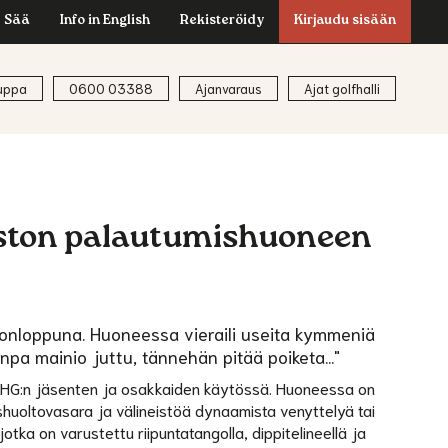
Sää
Info in English
Rekisteröidy
Kirjaudu sisään
uppa
0600 03388
Ajanvaraus
Ajat golfhalli
iston palautumishuoneen
ikonloppuna. Huoneessa vieraili useita kymmeniä
npa mainio juttu, tännehän pitää poiketa..."
 SHG:n jäsenten ja osakkaiden käytössä. Huoneessa on
hashuoltovasara ja välineistöä dynaamista venyttelyä tai
tka on varustettu riipuntatangolla, dippitelineellä ja