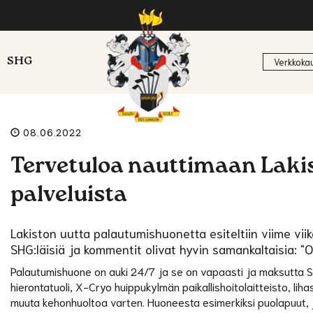
SHG
Verkkoka
08.06.2022
Tervetuloa nauttimaan Lak
palveluista
Lakiston uutta palautumishuonetta esiteltiin viime vi
SHG:läisiä ja kommentit olivat hyvin samankaltaisia: "O
Palautumishuone on auki 24/7 ja se on vapaasti ja maksutta
hierontatuoli, X-Cryo huippukylmän paikallishoitolaitteisto, li
muuta kehonhuoltoa varten. Huoneesta esimerkiksi puolapuut, jo