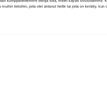
-alan kumppaneillemme tietoja siitä, miten käytät sivustoamme
 muihin tietoihin, joita olet antanut heille tai joita on kerätty, kun 
Klubiravintolat
ohtaja
, Aleksi Ahti
Golf Ravintola Lakisto
 309 4842
+358 44 744 9340