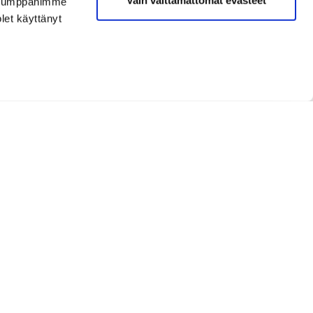
. Kumppanimme
olet käyttänyt
Opetus ja kurssit
PGA Pro
, Hanna-Leena Ronkainen
hanna-leena.ronkainen@shg.fi