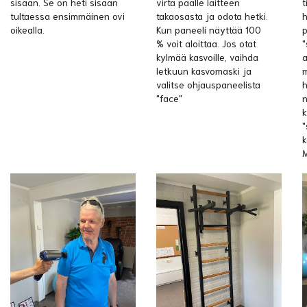
sisään. Se on heti sisään
virta päälle laitteen
t
tultaessa ensimmäinen ovi
takaosasta ja odota hetki.
h
oikealla.
Kun paneeli näyttää 100
p
% voit aloittaa. Jos otat
"
kylmää kasvoille, vaihda
a
letkuun kasvomaski ja
m
valitse ohjauspaneelista
h
"face"
n
k
"
k
M