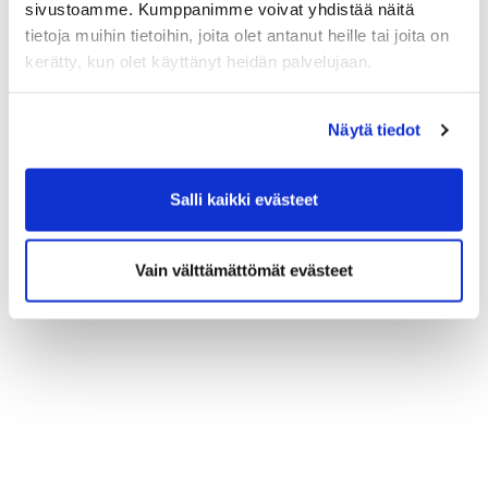
SHG:n mielenkiintoisesta historiasta! Seinäke puretaan
sivustoamme. Kumppanimme voivat yhdistää näitä
maanantaina 4.8.
tietoja muihin tietoihin, joita olet antanut heille tai joita on
kerätty, kun olet käyttänyt heidän palvelujaan.
Näytä tiedot
Salli kaikki evästeet
Vain välttämättömät evästeet