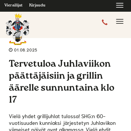
Navi
Vierailijat
Kirjaudu
Navig
01.08.2025
Tervetuloa Juhlaviikon
päättäjäisiin ja grillin
äärelle sunnuntaina klo
17
Vielä yhdet grillijuhlat tulossa! SHG:n 60-
vuotisuuden kunniaksi järjestetyn Juhlaviikon
viimeiset päivät ovat alkamassa. Vielä ehdit