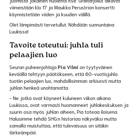
juomista jokainen huolehtii itse. Grillitarjoilut alkavat
viimeistään klo 17 ja Maukka Perustrion konsertti
käynnistetään viiden ja kuuden välillä.
Olet lämpimästi tervetullut. Nähdään sunnuntaina
Luukissa!
Tavoite toteutui: juhla tuli
pelaajien luo
Seuran puheenjohtaja
Pia Vilmi
on tyytyväinen
keväällä tehtyyn päätökseen, että 60-vuotisjuhla
tuotiin pelaajien luo, mahdollisimman arkisesti mutta
juhlan henkeä unohtamatta.
- Ne jotka ovat käyneet kuluneen viikon aikana
Luukissa, ovat varmasti huomanneet juhlakeskuksen ja
suurin osa myös juhlan aiheen, Pia toteaa iloisena.
Halusimme tehdä SHG:n historiaa näkyväksi mutta
samalla muistuttaa, että tulevaisuus on sitäkin
tärkeämpää.