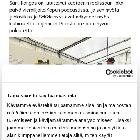
Sami Kangas on jututtanut kapteenin roolissaan joka
päivä vierailijoita Kapun podcastissa, ja sen myötä
juhlaviikko ja SHG:läisyys ovat näkyneet myös
klubialuetta laajemmin. Podista on saatu hyvää
palautetta.
Tämä sivusto käyttää evästeitä
Käytämme evästeitä tarjoamamme sisällön ja mainosten
räätälöimiseen, sosiaalisen median ominaisuuksien
tukemiseen ja kävijämäärämme analysoimiseen. Lisäksi
jaamme sosiaalisen median, mainosalan ja analytiikka-
Vielä ehdit astella pitkin aikajanaa ja lukea tiivistyksen
alan kumppaneillemme tietoja siitä, miten käytät