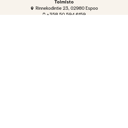
Toimisto
Rinnekodintie 23, 02980 Espoo
+358 50 594 6159
toimisto@shg.fi
Palvelut
Toimitusjohtaja
, Aleksi Ahti
+358 50 309 4842
aleksi.ahti@shg.fi
Laskutus ja osakeasiat
, Hanna-Leena Ronkainen
+358 50 594 6159
hanna-leena.ronkainen@shg.fi
Jäsenasiat ja yritystapahtumat
, Tuomas Salminen
+358 40 735 9191
tuomas.salminen@shg.fi
Kenttämestari
, Tiina Kotajärvi
+358 40 456 0099