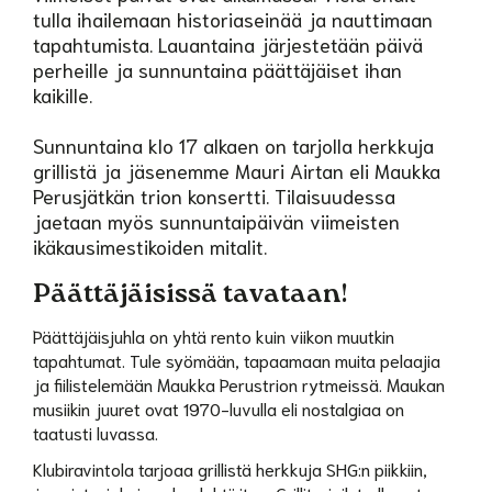
tulla ihailemaan historiaseinää ja nauttimaan
tapahtumista. Lauantaina järjestetään päivä
perheille ja sunnuntaina päättäjäiset ihan
kaikille.
​​​​​​​Sunnuntaina klo 17 alkaen on tarjolla herkkuja
grillistä ja jäsenemme Mauri Airtan eli Maukka
Perusjätkän trion konsertti. Tilaisuudessa
jaetaan myös sunnuntaipäivän viimeisten
ikäkausimestikoiden mitalit.
Päättäjäisissä tavataan!
Päättäjäisjuhla on yhtä rento kuin viikon muutkin
tapahtumat. Tule syömään, tapaamaan muita pelaajia
ja fiilistelemään Maukka Perustrion rytmeissä. Maukan
musiikin juuret ovat 1970-luvulla eli nostalgiaa on
taatusti luvassa.
Klubiravintola tarjoaa grillistä herkkuja SHG:n piikkiin,