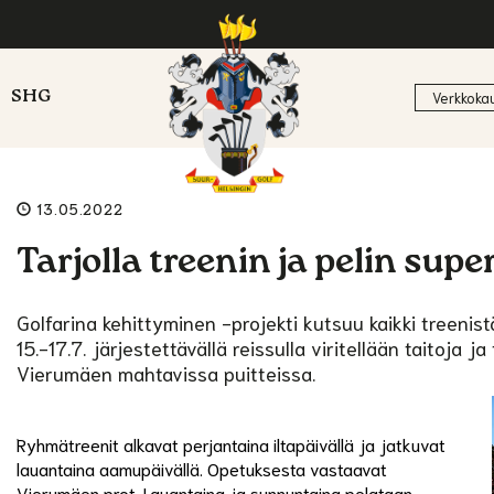
SHG
Verkkoka
13.05.2022
Tarjolla treenin ja pelin su
Golfarina kehittyminen -projekti kutsuu kaikki treenis
15.-17.7. järjestettävällä reissulla viritellään taitoja ja
Vierumäen mahtavissa puitteissa.
Ryhmätreenit alkavat perjantaina iltapäivällä ja jatkuvat
lauantaina aamupäivällä. Opetuksesta vastaavat
Vierumäen prot. Lauantaina ja sunnuntaina pelataan,