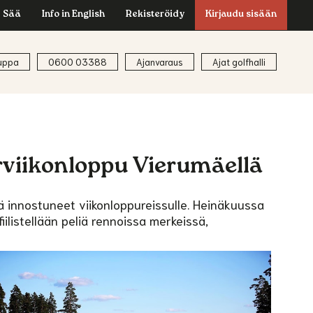
Sää
Info in English
Rekisteröidy
Kirjaudu sisään
uppa
0600 03388
Ajanvaraus
Ajat golfhalli
perviikonloppu Vierumäellä
tä innostuneet viikonloppureissulle. Heinäkuussa
 fiilistellään peliä rennoissa merkeissä,