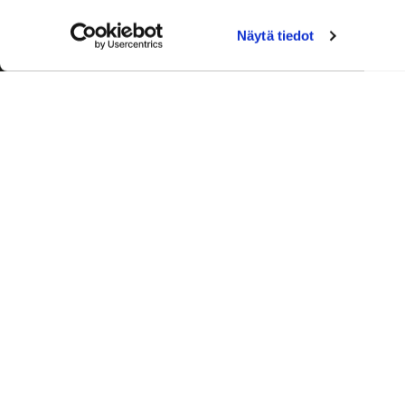
Näytä tiedot
Palvelut
Toimitusj
+358 50
aleksi.ah
Ajanvaraus
Laskutus 
0600 03388 (0,76 e/min+pvm)
Ronkainen