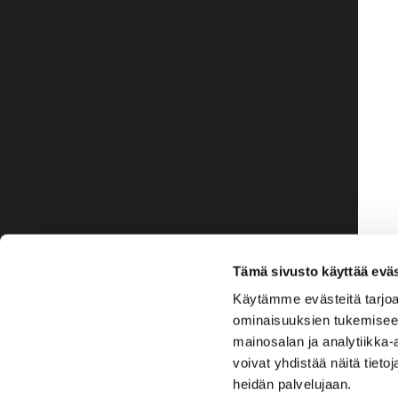
Tämä sivusto käyttää eväs
Käytämme evästeitä tarjoa
ominaisuuksien tukemisee
mainosalan ja analytiikka
voivat yhdistää näitä tietoja
heidän palvelujaan.