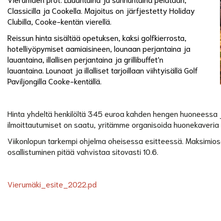
Classicilla ja Cookella. Majoitus on järfjestetty Holiday
Clubilla, Cooke-kentän vierellä.
Reissun hinta sisältää opetuksen, kaksi golfkierrosta,
hotelliyöpymiset aamiaisineen, lounaan perjantaina ja
lauantaina, illallisen perjantaina ja grillibuffet'n
lauantaina. Lounaat ja illalliset tarjoillaan viihtyisällä Golf
Paviljongilla Cooke-kentällä.
Hinta yhdeltä henkilöltä 345 euroa kahden hengen huoneessa
ilmoittautumiset on saatu, yritämme organisoida huonekaveria nii
Viikonlopun tarkempi ohjelma oheisessa esitteessä. Maksimiosa
osallistuminen pitää vahvistaa sitovasti 10.6.
Vierumäki_esite_2022.pd