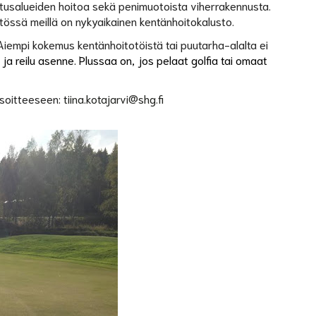
tutusalueiden hoitoa sekä penimuotoista viherrakennusta.
ssä meillä on nykyaikainen kentänhoitokalusto.
Aiempi kokemus kentänhoitotöistä tai puutarha-alalta ei
ja reilu asenne. Plussaa on, jos pelaat golfia tai omaat
soitteeseen:
tiina.kotajarvi@shg.fi