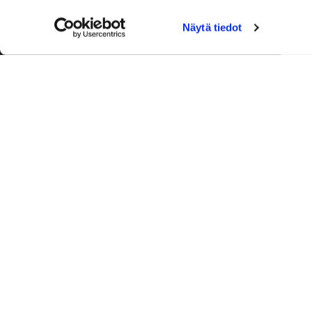
Näytä tiedot
Palvelut
Toimitusj
+358 50
aleksi.ah
Ajanvaraus
Laskutus 
0600 03388 (0,76 e/min+pvm)
Ronkainen