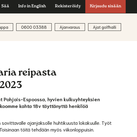
Sää
Info in English
Rekisteröidy
Kirjaudu sisään
uppa
0600 03388
Ajanvaraus
Ajat golfhalli
ria reipasta
 2023
vat Pohjois-Espoossa, hyvien kulkuyhteyksien
kkoomme kahta 18v täyttänyttä henkilöä
ovittavalle ajanjaksolle huhtikuusta lokakuulle.
Työt
 Toisinaan töitä tehdään myös viikonloppuisin.