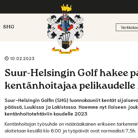
SHG
Verkkoka
10.02.2023
Suur-Helsingin Golf hakee pa
kentänhoitajaa pelikaudelle
Suur-Helsingin Golfin (SHG) luonnokauniit kentät sijaise
päässä, Luukissa ja Lakistossa. Haemme nyt iloiseen jou
kentänhoitotehtäviin kaudelle 2023
Kentänhoitajan
työsuhde on määräaikainen erikseen tarkemmin s
aloitetaan kesällä klo 6:00 ja työpäivät ovat normaalisti 7,5h.