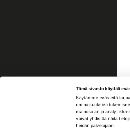
Tämä sivusto käyttää eväs
Käytämme evästeitä tarjoa
ominaisuuksien tukemisee
mainosalan ja analytiikka
voivat yhdistää näitä tietoja
heidän palvelujaan.