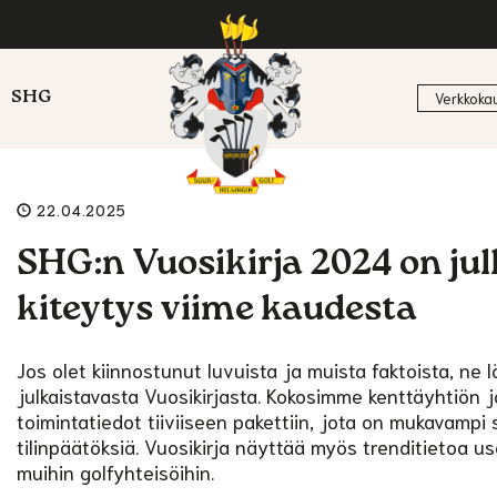
SHG
Verkkoka
22.04.2025
SHG:n Vuosikirja 2024 on jul
kiteytys viime kaudesta
Jos olet kiinnostunut luvuista ja muista faktoista, n
julkaistavasta Vuosikirjasta. Kokosimme kenttäyhtiön 
toimintatiedot tiiviiseen pakettiin, jota on mukavampi s
tilinpäätöksiä. Vuosikirja näyttää myös trenditietoa 
muihin golfyhteisöihin.