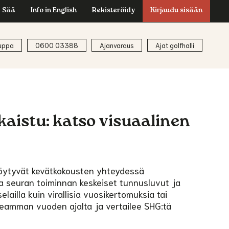
Sää
Info in English
Rekisteröidy
Kirjaudu sisään
uppa
0600 03388
Ajanvaraus
Ajat golfhalli
kaistu: katso visuaalinen
e löytyvät kevätkokousten yhteydessä
ja seuran toiminnan keskeiset tunnusluvut ja
elailla kuin virallisia vuosikertomuksia tai
useamman vuoden ajalta ja vertailee SHG:tä