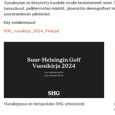
Vuosikirjaan on kiteytetty kuudelle sivulle keskeisimmät asiat: 
tunnusluvut, pelikierrosten määrät, jäsenistön demografiset ti
seuratoiminnan ydintiedot.
Käy selailemassa!
SHG_vuosikirja_2024_Final.pd
Vuosikirjassa on tietoja koko SHG-yhteisöstä.