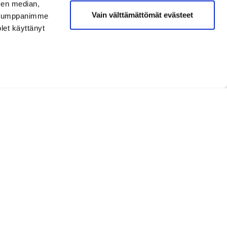
sen median,
Vain välttämättömät evästeet
. Kumppanimme
olet käyttänyt
Opetus ja kurssit