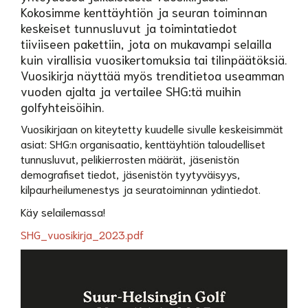
Kokosimme kenttäyhtiön ja seuran toiminnan
keskeiset tunnusluvut ja toimintatiedot
tiiviiseen pakettiin, jota on mukavampi selailla
kuin virallisia vuosikertomuksia tai tilinpäätöksiä.
Vuosikirja näyttää myös trenditietoa useamman
vuoden ajalta ja vertailee SHG:tä muihin
golfyhteisöihin.
Vuosikirjaan on kiteytetty kuudelle sivulle keskeisimmät
asiat: SHG:n organisaatio, kenttäyhtiön taloudelliset
tunnusluvut, pelikierrosten määrät, jäsenistön
demografiset tiedot, jäsenistön tyytyväisyys,
kilpaurheilumenestys ja seuratoiminnan ydintiedot.
Käy selailemassa!
SHG_vuosikirja_2023.pdf