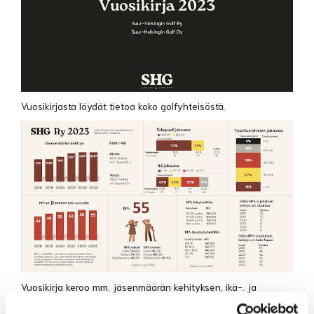
Vuosikirjasta löydät tietoa koko golfyhteisöstä.
Vuosikirja keroo mm. jäsenmäärän kehityksen, ikä-. ja
sukupuolijakauman ja jäsenistömme jakautumisen eri