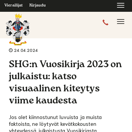
Navi
Vierailijat
Kirjaudu
Navig
24.04.2024
SHG:n Vuosikirja 2023 on
julkaistu: katso
visuaalinen kiteytys
viime kaudesta
Jos olet kiinnostunut luvuista ja muista
faktoista, ne löytyvät kevätkokousten
yhteydessä julkaistusta Vuosikirjasta.