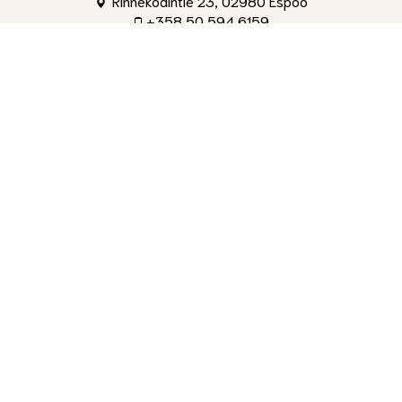
Rinnekodintie 23, 02980 Espoo
+358 50 594 6159
toimisto@shg.fi
Palvelut
Toimitusjohtaja
, Aleksi Ahti
+358 50 309 4842
aleksi.ahti@shg.fi
Laskutus ja osakeasiat
, Hanna-Leena Ronkainen
+358 50 594 6159
hanna-leena.ronkainen@shg.fi
Jäsenasiat ja yritystapahtumat
, Tuomas Salminen
+358 40 735 9191
tuomas.salminen@shg.fi
Kenttämestari
, Tiina Kotajärvi
+358 40 456 0099
tiina.kotajarvi@shg.fi