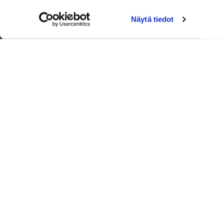
Näytä tiedot
Palvelut
Toimitusj
+358 50
aleksi.ah
Ajanvaraus
Laskutus 
0600 03388 (0,76 e/min+pvm)
Ronkainen