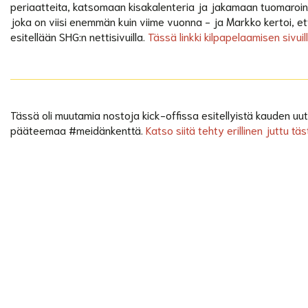
periaatteita, katsomaan kisakalenteria ja jakamaan tuomaroin
joka on viisi enemmän kuin viime vuonna - ja Markko kertoi, 
esitellään SHG:n nettisivuilla.
Tässä linkki kilpapelaamisen sivuill
Tässä oli muutamia nostoja kick-offissa esitellyistä kauden uut
pääteemaa #meidänkenttä.
Katso siitä tehty erillinen juttu täs