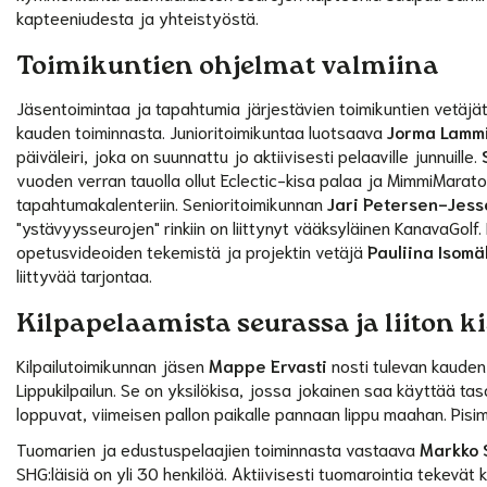
kapteeniudesta ja yhteistyöstä.
Toimikuntien ohjelmat valmiina
Jäsentoimintaa ja tapahtumia järjestävien toimikuntien vetäjä
kauden toiminnasta. Junioritoimikuntaa luotsaava
Jorma Lamm
päiväleiri, joka on suunnattu jo aktiivisesti pelaaville junnuille.
vuoden verran tauolla ollut Eclectic-kisa palaa ja MimmiMarato
tapahtumakalenteriin. Senioritoimikunnan
Jari Petersen-Jess
"ystävyysseurojen" rinkiin on liittynyt vääksyläinen KanavaGolf
opetusvideoiden tekemistä ja projektin vetäjä
Pauliina Isomä
liittyvää tarjontaa.
Kilpapelaamista seurassa ja liiton k
Kilpailutoimikunnan jäsen
Mappe Ervasti
nosti tulevan kauden 
Lippukilpailun. Se on yksilökisa, jossa jokainen saa käyttää t
loppuvat, viimeisen pallon paikalle pannaan lippu maahan. Pisi
Tuomarien ja edustuspelaajien toiminnasta vastaava
Markko 
SHG:läisiä on yli 30 henkilöä. Aktiivisesti tuomarointia tekev