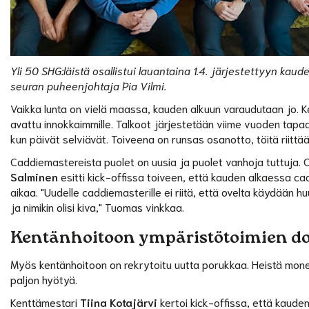
Yli 50 SHG:läistä osallistui lauantaina 1.4. järjestettyyn kau
seuran puheenjohtaja Pia Vilmi.
Vaikka lunta on vielä maassa, kauden alkuun varaudutaan jo. Ke
avattu innokkaimmille. Talkoot järjestetään viime vuoden tapaan
kun päivät selviävät. Toiveena on runsas osanotto, töitä riittää
Caddiemastereista puolet on uusia ja puolet vanhoja tuttuja
Salminen
esitti kick-offissa toiveen, että kauden alkaessa ca
aikaa. "Uudelle caddiemasterille ei riitä, että ovelta käydään 
ja nimikin olisi kiva," Tuomas vinkkaa.
Kentänhoitoon ympäristötoimien d
Myös kentänhoitoon on rekrytoitu uutta porukkaa. Heistä monelle
paljon hyötyä.
Kenttämestari
Tiina Kotajärvi
kertoi kick-offissa, että kaude