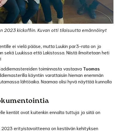
den 2023 kickoffiin. Kuvan otti tilaisuutta emännöinyt
ntille ei vielä pääse, mutta Luukin par3-rata on jo
 sekä Luukissa että Lakistossa. Niistä ilmoitetaan heti
!
. Caddiemastereiden toiminnasta vastaava
Tuomas
ddiemasterilla käyntiin varattaisiin hieman enemmän
huutamassa lähtöaika. Naamaa olisi hyvä näyttää kunnolla
okumentointia
 kentät ovat kuitenkin ennalta tuttuja ja siitä on
n 2023 erityistavoitteena on kestävän kehityksen