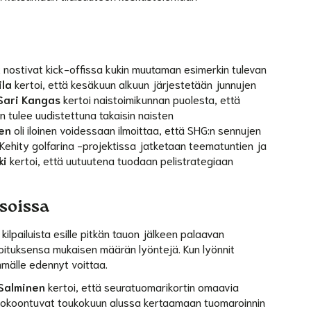
t nostivat kick-offissa kukin muutaman esimerkin tulevan
ila
kertoi, että kesäkuun alkuun järjestetään junnujen
Sari Kangas
kertoi naistoimikunnan puolesta, että
n tulee uudistettuna takaisin naisten
en
oli iloinen voidessaan ilmoittaa, että SHG:n sennujen
. Kehity golfarina -projektissa jatketaan teematuntien ja
ki
kertoi, että uutuutena tuodaan pelistrategiaan
isoissa
kilpailuista esille pitkän tauon jälkeen palaavan
asoituksensa mukaisen määrän lyöntejä. Kun lyönnit
mmälle edennyt voittaa.
Salminen
kertoi, että seuratuomarikortin omaavia
ät kokoontuvat toukokuun alussa kertaamaan tuomaroinnin