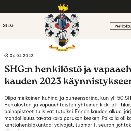
SHG
Verkkoka
04.04.2023
SHG:n henkilöstö ja vapaaeh
kauden 2023 käynnistyksee
Olipa melkoinen kuhina ja puheensorina, kun yli 50 S
Henkilöstön ja vapaaehtoisten yhteinen kick-off-tilai
painopisteet tulisivat tutuiksi. Ennen kauden alkua jär
mahdollisuus tavata koko porukan kesken. Paikalla oli k
kenttähenkilökuntaa, valvojat, tuomarit, seuran johtoku