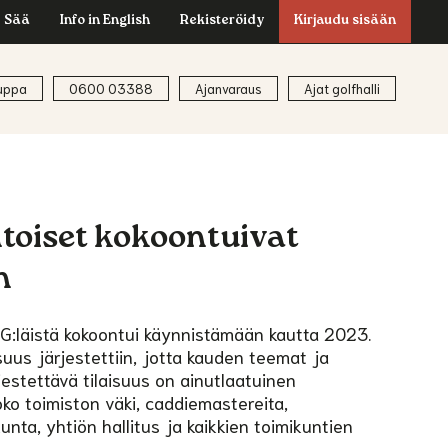
Sää
Info in English
Rekisteröidy
Kirjaudu sisään
uppa
0600 03388
Ajanvaraus
Ajat golfhalli
toiset kokoontuivat
n
HG:läistä kokoontui käynnistämään kautta 2023.
suus järjestettiin, jotta kauden teemat ja
jestettävä tilaisuus on ainutlaatuinen
oko toimiston väki, caddiemastereita,
nta, yhtiön hallitus ja kaikkien toimikuntien