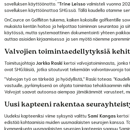
sovelluksen käyttöönotto. "
Trine Leisso
valmisteli vuonna 20
sovelluksen käyttöönottoa SHG:ssä. Tällä kaudella otamme sen 
OnCource on Golfliiton tukema, kaiken kokoisille golfkentille s
mukaista kentän hoitoa ja helpottaa toiminnan seurantaa ja siit
käytössä, mutta systemaattinen dokumentointi yhteen paikkaa
auttaa asioiden kirjaamisessa ja sen myötä näemme paremmin nyk
Valvojien toimintaedellytyksiä kehi
Toimitusjohtaja
Jarkko Raski
kertoi valvojatoiminnasta, jonka 
ovat SHG:läisiä, jotka sitoutuvat tekemään valvontavuoroja to
"Valvojan työ on tärkeää ja hyödyllistä," Raski toteaa. "Kaude
vastuulle, pyrkimyksenä on ohjata toimintaa tehokkaammin niihin a
Valvojat saavat autoonsa aiempaa jämäkämmät varusteet, mm.
Uusi kapteeni rakentaa seurayhteist
Uudeksi kapteeniksi viime syksynä valittu
Sami Kangas
kertoi
edistää kohtaamisia muiden uusmaalaisten seurojen kanssa. T
kymmenkunta uusmaalaisten seurojen kapteenia saapuu Samin