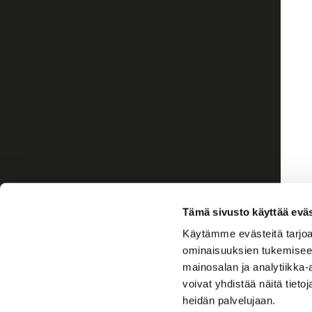
Tämä sivusto käyttää eväs
Käytämme evästeitä tarjoa
ominaisuuksien tukemisee
mainosalan ja analytiikka
voivat yhdistää näitä tietoja
heidän palvelujaan.