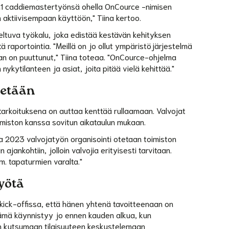
21 caddiemastertyönsä ohella OnCource -nimisen
aktiivisempaan käyttöön," Tiina kertoo.
oveltuva työkalu, joka edistää kestävän kehityksen
ä raportointia. "Meillä on jo ollut ympäristöjärjestelmä
n on puuttunut," Tiina toteaa. "OnCource-ohjelma
ytilanteen ja asiat, joita pitää vielä kehittää."
tetään
tarkoituksena on auttaa kenttää rullaamaan. Valvojat
imiston kanssa sovitun aikataulun mukaan.
lla 2023 valvojatyön organisointi otetaan toimiston
jankohtiin, jolloin valvojia erityisesti tarvitaan.
 tapaturmien varalta."
yötä
 kick-offissa, että hänen yhtenä tavoitteenaan on
ämä käynnistyy jo ennen kauden alkua, kun
 kutsumaan tilaisuuteen keskustelemaan