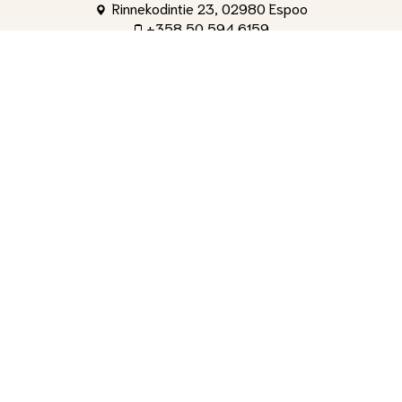
Rinnekodintie 23, 02980 Espoo
+358 50 594 6159
toimisto@shg.fi
Palvelut
Toimitusjohtaja
, Aleksi Ahti
+358 50 309 4842
aleksi.ahti@shg.fi
Laskutus ja osakeasiat
, Hanna-Leena Ronkainen
+358 50 594 6159
hanna-leena.ronkainen@shg.fi
Jäsenasiat ja yritystapahtumat
, Tuomas Salminen
+358 40 735 9191
tuomas.salminen@shg.fi
Kenttämestari
, Tiina Kotajärvi
+358 40 456 0099
tiina.kotajarvi@shg.fi