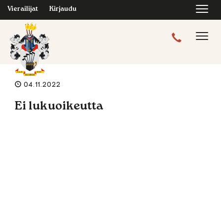
Navi
Vierailijat
Kirjaudu
Navig
04.11.2022
Ei lukuoikeutta