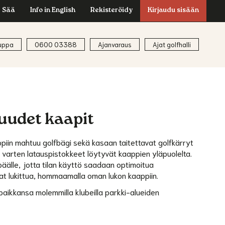
Sää
Info in English
Rekisteröidy
Kirjaudu sisään
uppa
0600 03388
Ajanvaraus
Ajat golfhalli
uudet kaapit
piin mahtuu golfbägi sekä kasaan taitettavat golfkärryt
jä varten latauspistokkeet löytyvät kaappien yläpuolelta.
äälle, jotta tilan käyttö saadaan optimoitua
 lukittua, hommaamalla oman lukon kaappiin.
 paikkansa molemmilla klubeilla parkki-alueiden