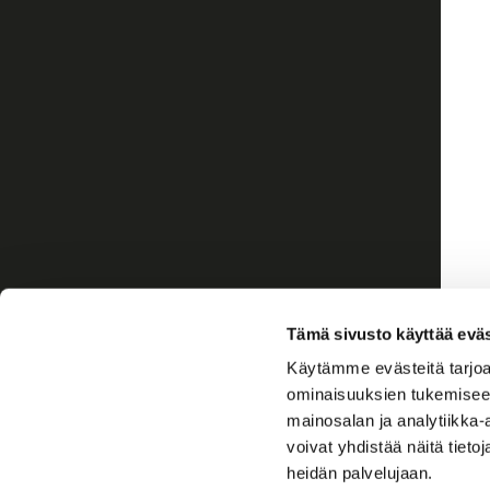
Tämä sivusto käyttää eväs
Käytämme evästeitä tarjoa
ominaisuuksien tukemisee
mainosalan ja analytiikka
voivat yhdistää näitä tietoja
heidän palvelujaan.