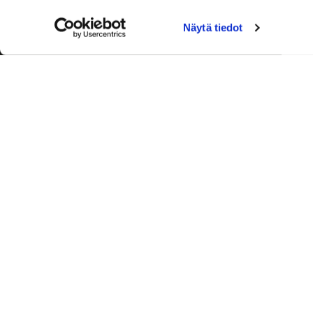
Näytä tiedot
Palvelut
Toimitusj
+358 50
aleksi.ah
Ajanvaraus
Laskutus 
0600 03388 (0,76 e/min+pvm)
Ronkainen