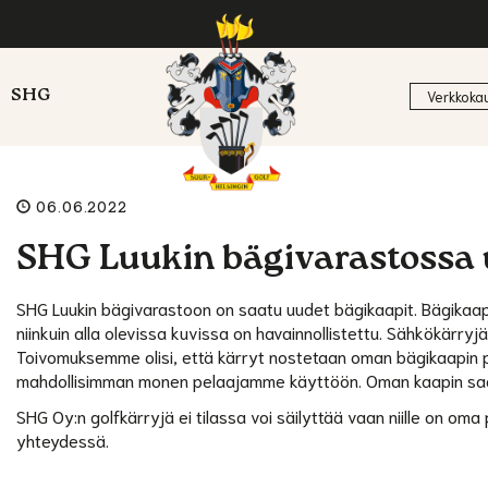
SHG
Verkkoka
06.06.2022
SHG Luukin bägivarastossa 
SHG Luukin bägivarastoon on saatu uudet bägikaapit. Bägikaap
niinkuin alla olevissa kuvissa on havainnollistettu. Sähkökärry
Toivomuksemme olisi, että kärryt nostetaan oman bägikaapin p
mahdollisimman monen pelaajamme käyttöön. Oman kaapin saat
SHG Oy:n golfkärryjä ei tilassa voi säilyttää vaan niille on oma
yhteydessä.