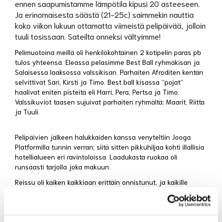
ennen saapumistamme lämpötila kipusi 20 asteeseen.
Ja erinomaisesta säästä (21-25c) saimmekin nauttia
koko viikon lukuun ottamatta viimeistä pelipäivää, jolloin
tuuli tosissaan. Sateilta onneksi vältyimme!
Pelimuotoina meillä oli henkilökohtainen 2 kotipelin paras pb
tulos yhteensä. Eleassa pelasimme Best Ball ryhmäkisan ja
Salaisessa laaksossa valssikisan. Parhaiten Afroditen kentän
selvittivät Sari, Kirsti ja Timo. Best ball kisassa ”pojat”
haalivat eniten pisteitä eli Harri, Pera, Pertsa ja Timo.
Valssikuviot taasen sujuivat parhaiten ryhmältä: Maarit, Riitta
ja Tuuli.
Pelipäivien jälkeen halukkaiden kanssa venyteltiin Jooga
Platformilla tunnin verran; siitä sitten pikkuhiljaa kohti illallisia
hotellialueen eri ravintoloissa. Laadukasta ruokaa oli
runsaasti tarjolla joka makuun.
Reissu oli kaiken kaikkiaan erittäin onnistunut, ja kaikille
osallistujille jäi kiva fiilis. Nyt odottelemmekin kaikkien
golffareiden tapaan innokkaasti pääsyä kotikentille.