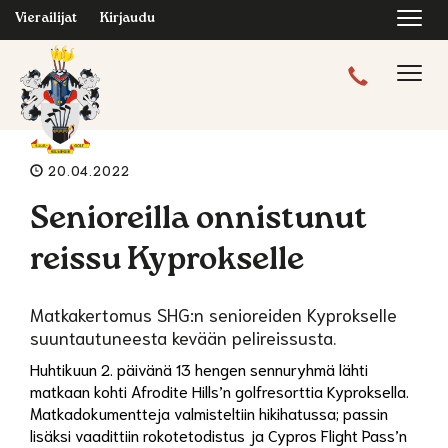
Navi
Vierailijat
Kirjaudu
Navig
20.04.2022
Senioreilla onnistunut
reissu Kyprokselle
Matkakertomus SHG:n senioreiden Kyprokselle
suuntautuneesta kevään pelireissusta.
Huhtikuun 2. päivänä 13 hengen sennuryhmä lähti
matkaan kohti Afrodite Hills’n golfresorttia Kyproksella.
Matkadokumentteja valmisteltiin hikihatussa; passin
lisäksi vaadittiin rokotetodistus ja Cypros Flight Pass’n