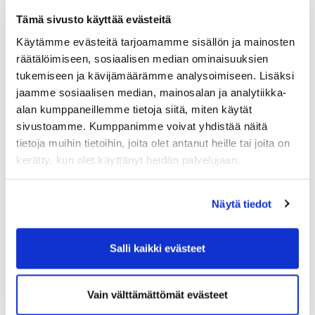
Tämä sivusto käyttää evästeitä
Käytämme evästeitä tarjoamamme sisällön ja mainosten
räätälöimiseen, sosiaalisen median ominaisuuksien
tukemiseen ja kävijämäärämme analysoimiseen. Lisäksi
jaamme sosiaalisen median, mainosalan ja analytiikka-
alan kumppaneillemme tietoja siitä, miten käytät
sivustoamme. Kumppanimme voivat yhdistää näitä
tietoja muihin tietoihin, joita olet antanut heille tai joita on
kerätty, kun olet käyttänyt heidän palvelujaan.
Näytä tiedot
Ryhmäkuva juuri ennen paluumatkaa
ps. Sennujen syysmatka suuntautuu Portugaliin; SHG:n
kevätlehdestä löytyy jo tietoa aiheesta. Ja sitä toki saa
Salli kaikki evästeet
myös Sarilta:
skangasmail@gmail.com
.
Vain välttämättömät evästeet