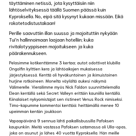
täyttäminen netissä, jota kysyttäisiin niin
lähtöselvityksessä täällä Suomen päässä kuin
Kyproksella. No, eipä sitä kysynyt kukaan missään. Eikä
rokotetodistustakaan!
Perille saavuttiin illan suussa ja majoituttiin nykyään
Tui’n hallinnoimaan laajaan hotelliin; kuka
rivitalotyyppiseen majoitukseen ja kuka
päärakennukseen.
Pelasimme kotikenttämme 3 kertaa; autot odottivat klubilla
Ongolfin kylttien kera ja lähtöaikojen mukaisessa
järjestyksessä. Kenttä oli hyväkuntoinen ja ikimuistoinen
hurjine rotkoineen. Monelta väylältä aukesi näkymä
Välimerelle. Vierailimme myös Nick Faldon suunnittelemalla
Elean kentällä sekä Secret Valleyn erittäin kauniilla kentällä.
Kiinalaiset nykyomistajat sen ristineet Venus Rock nimiseksi.
Timo-kapumme kommentoi kenttää: heittämällä menee 10
upeimman kentän joukkoon
Vapaapäivänä 9 sennua lähti paikallisbussilla Pafoksen
kaupunkiin. Meitä vastassa Pafoksen satamassa oli Ulla-opas,
joka on asunut jo lähes 40 vuotta Kyproksella. Hän meille