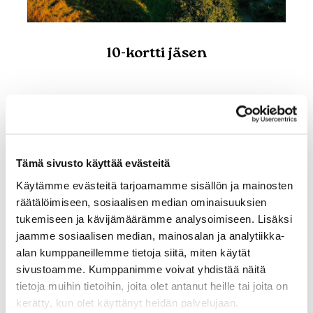
10-kortti jäsen
535,00 €
Ostoksille
Tämä sivusto käyttää evästeitä
Käytämme evästeitä tarjoamamme sisällön ja mainosten
räätälöimiseen, sosiaalisen median ominaisuuksien
tukemiseen ja kävijämäärämme analysoimiseen. Lisäksi
jaamme sosiaalisen median, mainosalan ja analytiikka-
alan kumppaneillemme tietoja siitä, miten käytät
sivustoamme. Kumppanimme voivat yhdistää näitä
tietoja muihin tietoihin, joita olet antanut heille tai joita on
kerätty, kun olet käyttänyt heidän palvelujaan.