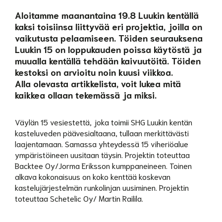
Aloitamme maanantaina 19.8 Luukin kentällä
kaksi toisiinsa liittyvää eri projektia, joilla on
vaikutusta pelaamiseen. Töiden seurauksena
Luukin 15 on loppukauden poissa käytöstä ja
muualla kentällä tehdään kaivuutöitä. Töiden
kestoksi on arvioitu noin kuusi viikkoa.
Alla olevasta artikkelista, voit lukea mitä
kaikkea ollaan tekemässä ja miksi.
Väylän 15 vesiestettä, joka toimii SHG Luukin kentän
kasteluveden päävesialtaana, tullaan merkittävästi
laajentamaan. Samassa yhteydessä 15 viheriöalue
ympäristöineen uusitaan täysin. Projektin toteuttaa
Backtee Oy/Jorma Eriksson kumppaneineen. Toinen
alkava kokonaisuus on koko kenttää koskevan
kastelujärjestelmän runkolinjan uusiminen. Projektin
toteuttaa Schetelic Oy/ Martin Railila.