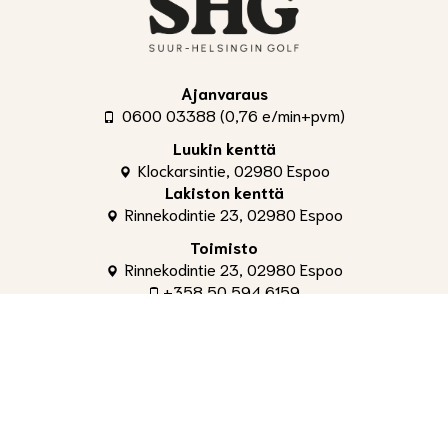
Ajanvaraus
0600 03388 (0,76 e/min+pvm)
Luukin kenttä
Klockarsintie, 02980 Espoo
Lakiston kenttä
Rinnekodintie 23, 02980 Espoo
Toimisto
Rinnekodintie 23, 02980 Espoo
+358 50 594 6159
toimisto@shg.fi
Palvelut
Toimitusjohtaja
, Aleksi Ahti