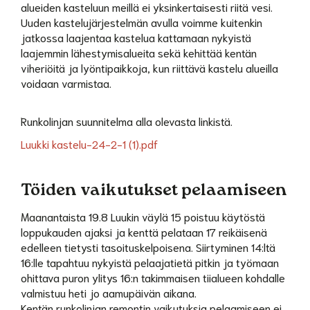
alueiden kasteluun meillä ei yksinkertaisesti riitä vesi.
Uuden kastelujärjestelmän avulla voimme kuitenkin
jatkossa laajentaa kastelua kattamaan nykyistä
laajemmin lähestymisalueita sekä kehittää kentän
viheriöitä ja lyöntipaikkoja, kun riittävä kastelu alueilla
voidaan varmistaa.
Runkolinjan suunnitelma alla olevasta linkistä.
Luukki kastelu-24-2-1 (1).pdf
Töiden vaikutukset pelaamiseen
Maanantaista 19.8 Luukin väylä 15 poistuu käytöstä
loppukauden ajaksi ja kenttä pelataan 17 reikäisenä
edelleen tietysti tasoituskelpoisena. Siirtyminen 14:ltä
16:lle tapahtuu nykyistä pelaajatietä pitkin ja työmaan
ohittava puron ylitys 16:n takimmaisen tiialueen kohdalle
valmistuu heti jo aamupäivän aikana.
Kentän runkolinjan remontin vaikutuksia pelaamiseen ei