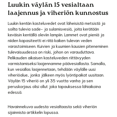
Luukin väylän 15 vesialtaan
laajennus ja viheriön kunnostus
Luukin kentän kasteluvedet ovat läheisistä metsistä ja
soilta tulevia sade- ja sulamisvesiä, joita kerätään
keväisin kentällä oleviin lampiin. Lammet ovat pieniä ja
niiden kapasiteetti ei riitä kaiken tulevan veden
varastoimiseen. Kuivien ja kuumien kausien piteneminen
tulevaisuudessa on riski, johon on varauduttava.
Pelikauden aikaisen kasteluveden riittävyyden
varmistamiseksi laajennamme päävesiallasta. Samalla,
kun vesiallas laajennetaan, tehdään väylälle uusi
viheriöalue, jonka jälkeen myös lyöntipaikat uusitaan.
Väylän 15 viheriö on yli 35 vuotta vanha ja sen
peruskorjaus olisi ollut joka tapauksessa lähiaikoina
edessä.
Havainnekuva uudesta vesialtaasta sekä viheriön
sijainnista artikkelin lopussa.