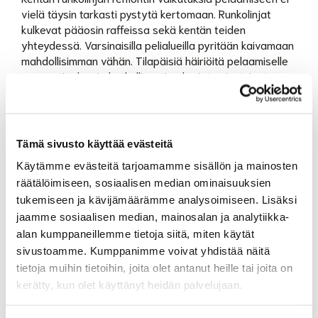
vielä täysin tarkasti pystytä kertomaan. Runkolinjat
kulkevat pääosin raffeissa sekä kentän teiden
yhteydessä. Varsinaisilla pelialueilla pyritään kaivamaan
mahdollisimman vähän. Tilapäisiä häiriöitä pelaamiselle
varmasti tulee ja hetkellisesti pelaajat voivat joutua
ohittamaan jonkin työkohteen kävellen, mutta yhtään
reikää/väylää ei poisteta käytöstä.
Tiedotamme viikko / päivätasolla yhteisön www.sivuille
sekä caddiemasterin tiskillä pelaamiseen liittyvistä
Tämä sivusto käyttää evästeitä
muutoksista.
Käytämme evästeitä tarjoamamme sisällön ja mainosten
räätälöimiseen, sosiaalisen median ominaisuuksien
tukemiseen ja kävijämäärämme analysoimiseen. Lisäksi
jaamme sosiaalisen median, mainosalan ja analytiikka-
alan kumppaneillemme tietoja siitä, miten käytät
sivustoamme. Kumppanimme voivat yhdistää näitä
tietoja muihin tietoihin, joita olet antanut heille tai joita on
kerätty, kun olet käyttänyt heidän palvelujaan.