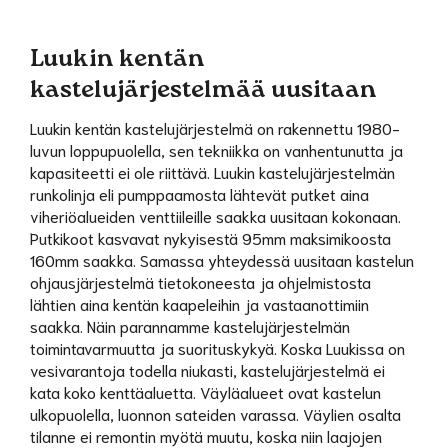
Luukin kentän
kastelujärjestelmää uusitaan
Luukin kentän kastelujärjestelmä on rakennettu 1980-
luvun loppupuolella, sen tekniikka on vanhentunutta ja
kapasiteetti ei ole riittävä. Luukin kastelujärjestelmän
runkolinja eli pumppaamosta lähtevät putket aina
viheriöalueiden venttiileille saakka uusitaan kokonaan.
Putkikoot kasvavat nykyisestä 95mm maksimikoosta
160mm saakka. Samassa yhteydessä uusitaan kastelun
ohjausjärjestelmä tietokoneesta ja ohjelmistosta
lähtien aina kentän kaapeleihin ja vastaanottimiin
saakka. Näin parannamme kastelujärjestelmän
toimintavarmuutta ja suorituskykyä. Koska Luukissa on
vesivarantoja todella niukasti, kastelujärjestelmä ei
kata koko kenttäaluetta. Väyläalueet ovat kastelun
ulkopuolella, luonnon sateiden varassa. Väylien osalta
tilanne ei remontin myötä muutu, koska niin laajojen