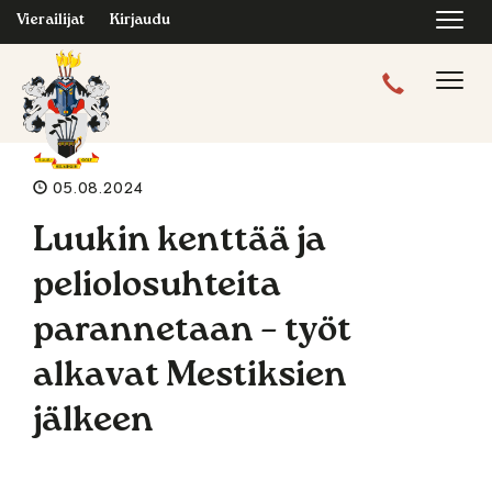
Navi
Vierailijat
Kirjaudu
Navig
05.08.2024
Luukin kenttää ja
peliolosuhteita
parannetaan – työt
alkavat Mestiksien
jälkeen