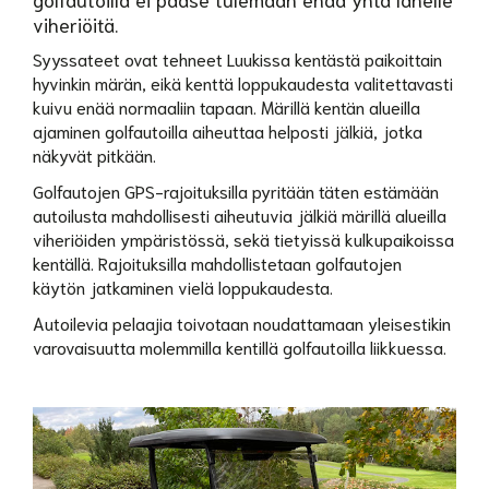
viheriöitä.
Syyssateet ovat tehneet Luukissa kentästä paikoittain
hyvinkin märän, eikä kenttä loppukaudesta valitettavasti
kuivu enää normaaliin tapaan. Märillä kentän alueilla
ajaminen golfautoilla aiheuttaa helposti jälkiä, jotka
näkyvät pitkään.
Golfautojen GPS-rajoituksilla pyritään täten estämään
autoilusta mahdollisesti aiheutuvia jälkiä märillä alueilla
viheriöiden ympäristössä, sekä tietyissä kulkupaikoissa
kentällä. Rajoituksilla mahdollistetaan golfautojen
käytön jatkaminen vielä loppukaudesta.
Autoilevia pelaajia toivotaan noudattamaan yleisestikin
varovaisuutta molemmilla kentillä golfautoilla liikkuessa.