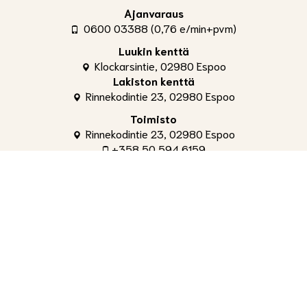
Ajanvaraus
0600 03388 (0,76 e/min+pvm)
Luukin kenttä
Klockarsintie, 02980 Espoo
Lakiston kenttä
Rinnekodintie 23, 02980 Espoo
Toimisto
Rinnekodintie 23, 02980 Espoo
+358 50 594 6159
toimisto@shg.fi
Palvelut
Toimitusjohtaja
, Aleksi Ahti
+358 50 309 4842
aleksi.ahti@shg.fi
Laskutus ja osakeasiat
, Hanna-Leena Ronkainen