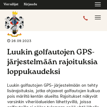
Navi
Vierailijat
Kirjaudu
Navig
26.09.2023
Luukin golfautojen GPS-
järjestelmään rajoituksia
loppukaudeksi
Luukin golfautojen GPS-järjestelmään on tehty
lisärajoituksia, jotka ohjaavat golfautojen kulkua
pois märiltä kentän alueilta. Rajoitukset näkyvät
varsinkin viheriöalueiden lähettyvillä, joissa
golfautoilla ei pääse tulemaan enää yhtä lähelle