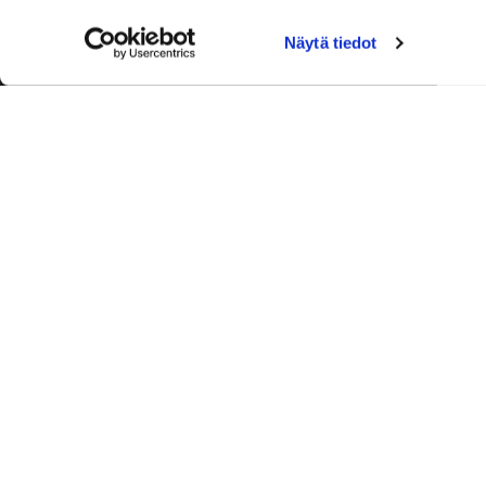
Näytä tiedot
Palvelut
Toimitusj
+358 50
aleksi.ah
Ajanvaraus
Laskutus 
0600 03388 (0,76 e/min+pvm)
Ronkainen