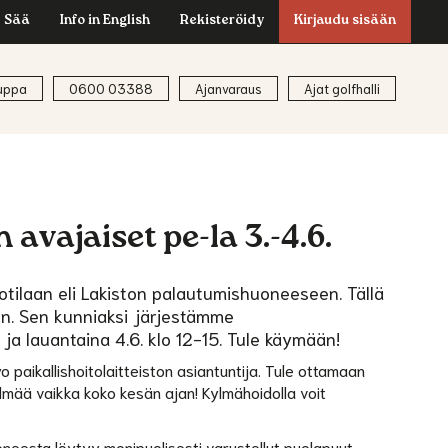
Sää
Info in English
Rekisteröidy
Kirjaudu sisään
uppa
0600 03388
Ajanvaraus
Ajat golfhalli
vajaiset pe-la 3.-4.6.
otilaan eli Lakiston palautumishuoneeseen. Tällä
on. Sen kunniaksi järjestämme
 ja lauantaina 4.6. klo 12-15. Tule käymään!
 paikallishoitolaitteiston asiantuntija. Tule ottamaan
lmää vaikka koko kesän ajan! Kylmähoidolla voit
oneesta löytyy monipuolisesti varustellut puolapuut,