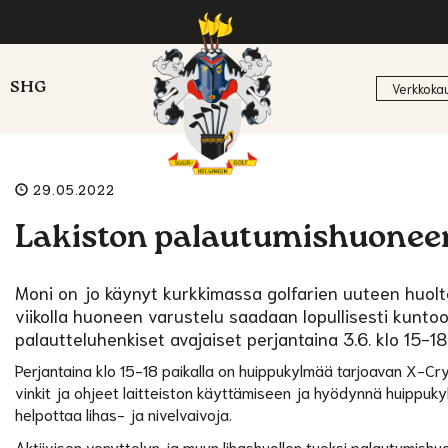
SHG
Verkkoka
29.05.2022
Lakiston palautumishuoneen a
Moni on jo käynyt kurkkimassa golfarien uuteen huolt
viikolla huoneen varustelu saadaan lopullisesti kunto
palautteluhenkiset avajaiset perjantaina 3.6. klo 15-18
Perjantaina klo 15-18 paikalla on huippukylmää tarjoavan X-Cryo
vinkit ja ohjeet laitteiston käyttämiseen ja hyödynnä huippuky
helpottaa lihas- ja nivelvaivoja.
Aktiivisen venyttelyn ja muun lihashuollon tueksi palautumishu