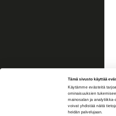
Tämä sivusto käyttää eväs
Käytämme evästeitä tarjoa
ominaisuuksien tukemisee
mainosalan ja analytiikka
voivat yhdistää näitä tietoja
heidän palvelujaan.