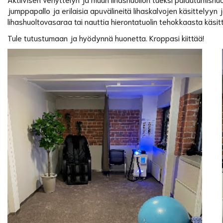
jumppapallo ja erilaisia apuvälineitä lihaskalvojen käsittelyy
lihashuoltovasaraa tai nauttia hierontatuolin tehokkaasta käsitt
Tule tutustumaan ja hyödynnä huonetta. Kroppasi kiittää!