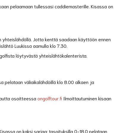
ukaan pelaamaan tullessasi caddiemasterille. Kisassa on
n yhteislähdöllä. Jotta kenttä saadaan käyttöön ennen
islähtö Luukissa aamulla klo 7.30.
fista löytyvästä yhteislähtökalenterista.
a pelataan väliaikalähdöillä klo 8.00 alkaen ja
 kautta osoitteessa
ongolftour.fi
Ilmoittautuminen kisaan
Kisassa on kaksi sarjaa: tasoituksilla 0-18.0 pelataan