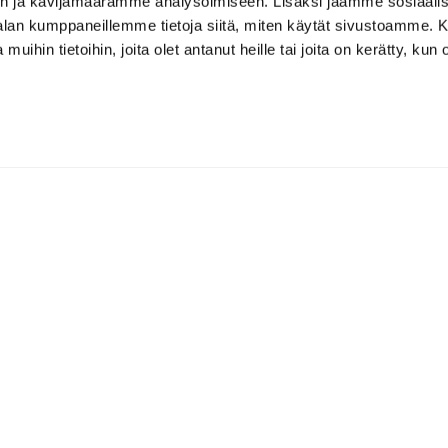
n ja kävijämäärämme analysoimiseen. Lisäksi jaamme sosiaali
-alan kumppaneillemme tietoja siitä, miten käytät sivustoamme
 muihin tietoihin, joita olet antanut heille tai joita on kerätty, kun 
Klubiravintolat
ohtaja
, Aleksi Ahti
Golf Ravintola Lakisto