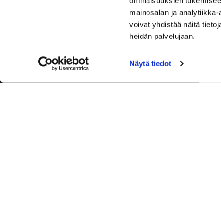
ominaisuuksien tukemisee
mainosalan ja analytiikka
voivat yhdistää näitä tietoja
heidän palvelujaan.
Näytä tiedot
Palvelut
Toimitusj