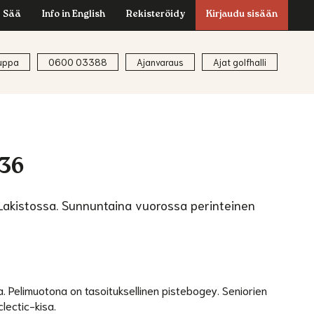
Sää
Info in English
Rekisteröidy
Kirjaudu sisään
uppa
0600 03388
Ajanvaraus
Ajat golfhalli
 36
 Lakistossa. Sunnuntaina vuorossa perinteinen
a. Pelimuotona on tasoituksellinen pistebogey. Seniorien
lectic-kisa.