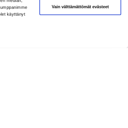
sen median,
Vain välttämättömät evästeet
. Kumppanimme
olet käyttänyt
Opetus ja kurssit
PGA Pro
, Hanna-Leena Ronkainen