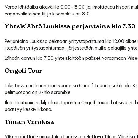
Varaa lähtöaika aikavälille 9.00-18.00 ja ilmoittaudu kisaan m
vapaavalintainen tii ja kisamaksu on 8 €.
Yhteislähtö Luukissa perjantaina klo 7.30
Perjantaina Luukissa pelataan yritystapahtuma klo 12.00 alkae
iltapäivän yritystapahtumaa, järjestetään muille pelaajille yhte
Lähdön aamun klo 7.30 yhteislähtöön pääset varaamaan Wisegol
Ongolf Tour
Lakistossa on lauantaina vuorossa Ongolf Tourin osakilpailu. Kis
pelimuotona on 2-hlö scramble.
Ilmoittautuminen kilpailuun tapahtuu Ongolf Tourin kotisivujen
päättyy keskiviikkona.
Tiinan Viinikisa
Viikon päättää sunnuntaina Luukissa pelattava Tiinan Viinikisa. 