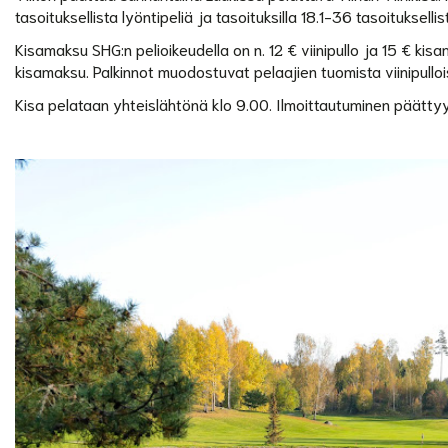
tasoituksellista lyöntipeliä ja tasoituksilla 18.1-36 tasoituksell
Kisamaksu SHG:n pelioikeudella on n. 12 € viinipullo ja 15 € kisam
kisamaksu. Palkinnot muodostuvat pelaajien tuomista viinipulloist
Kisa pelataan yhteislähtönä klo 9.00. Ilmoittautuminen päättyy