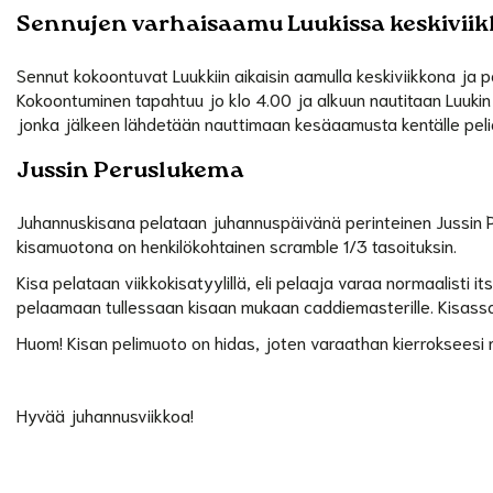
Sennujen varhaisaamu Luukissa keskivii
Sennut kokoontuvat Luukkiin aikaisin aamulla keskiviikkona ja
Kokoontuminen tapahtuu jo klo 4.00 ja alkuun nautitaan Luuki
jonka jälkeen lähdetään nauttimaan kesäaamusta kentälle peli
Jussin Peruslukema
Juhannuskisana pelataan juhannuspäivänä perinteinen Jussin 
kisamuotona on henkilökohtainen scramble 1/3 tasoituksin.
Kisa pelataan viikkokisatyylillä, eli pelaaja varaa normaalisti it
pelaamaan tullessaan kisaan mukaan caddiemasterille. Kisassa 
Huom! Kisan pelimuoto on hidas, joten varaathan kierrokseesi ri
Hyvää juhannusviikkoa!