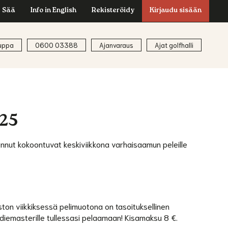
Sää
Info in English
Rekisteröidy
Kirjaudu sisään
uppa
0600 03388
Ajanvaraus
Ajat golfhalli
 25
nnut kokoontuvat keskiviikkona varhaisaamun peleille
kiston viikkiksessä pelimuotona on tasoituksellinen
addiemasterille tullessasi pelaamaan! Kisamaksu 8 €.