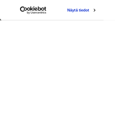
Näytä tiedot
Palvelut
Toimitusj
+358 50
aleksi.ah
Ajanvaraus
Laskutus 
0600 03388 (0,76 e/min+pvm)
Ronkainen