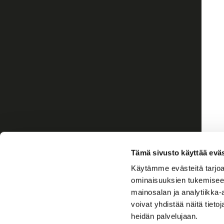
Tämä sivusto käyttää eväs
Käytämme evästeitä tarjoa
ominaisuuksien tukemisee
mainosalan ja analytiikka
voivat yhdistää näitä tietoja
heidän palvelujaan.