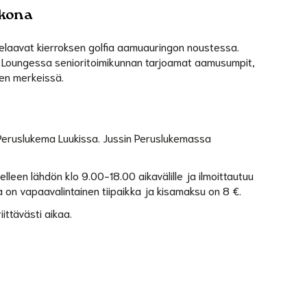
kkona
 pelaavat kierroksen golfia aamuauringon noustessa.
n Loungessa senioritoimikunnan tarjoamat aamusumpit,
en merkeissä.
Peruslukema Luukissa. Jussin Peruslukemassa
selleen lähdön klo 9.00-18.00 aikavälille ja ilmoittautuu
on vapaavalintainen tiipaikka ja kisamaksu on 8 €.
ittävästi aikaa.