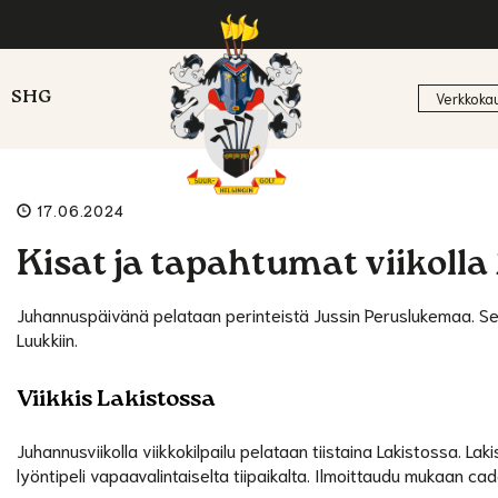
SHG
Verkkoka
17.06.2024
Kisat ja tapahtumat viikolla
Juhannuspäivänä pelataan perinteistä Jussin Peruslukemaa. Se
Luukkiin.
Viikkis Lakistossa
Juhannusviikolla viikkokilpailu pelataan tiistaina Lakistossa. La
lyöntipeli vapaavalintaiselta tiipaikalta. Ilmoittaudu mukaan c