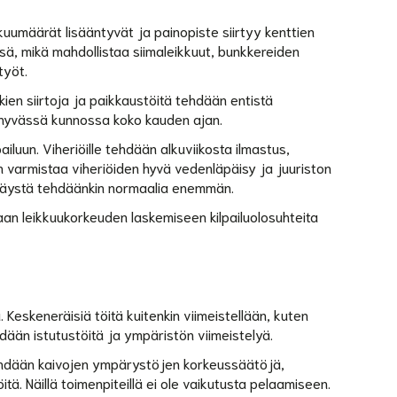
kuumäärät lisääntyvät ja painopiste siirtyy kenttien
sä, mikä mahdollistaa siimaleikkuut, bunkkereiden
työt.
kien siirtoja ja paikkaustöitä tehdään entistä
t hyvässä kunnossa koko kauden ajan.
ailuun. Viheriöille tehdään alkuviikosta ilmastus,
n varmistaa viheriöiden hyvä vedenläpäisy ja juuriston
jyräystä tehdäänkin normaalia enemmän.
aan leikkuukorkeuden laskemiseen kilpailuolosuhteita
Keskeneräisiä töitä kuitenkin viimeistellään, kuten
hdään istutustöitä ja ympäristön viimeistelyä.
tehdään kaivojen ympärystöjen korkeussäätöjä,
tä. Näillä toimenpiteillä ei ole vaikutusta pelaamiseen.