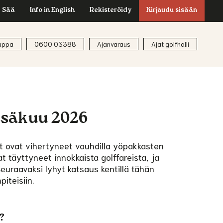
Sää
Info in English
Rekisteröidy
Kirjaudu sisään
uppa
0600 03388
Ajanvaraus
Ajat golfhalli
esäkuu 2026
tät ovat vihertyneet vauhdilla yöpakkasten
at täyttyneet innokkaista golffareista, ja
euraavaksi lyhyt katsaus kentillä tähän
iteisiin.
?