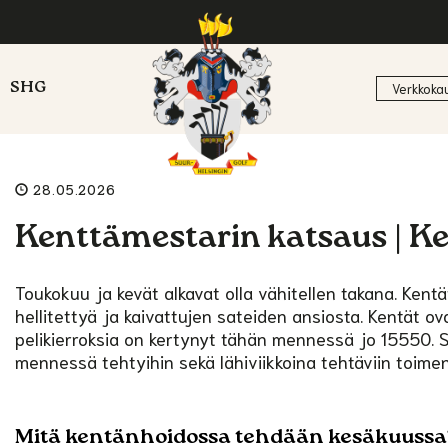
SHG
Verkkoka
28.05.2026
Kenttämestarin katsaus | K
Toukokuu ja kevät alkavat olla vähitellen takana. Ken
hellitettyä ja kaivattujen sateiden ansiosta. Kentät ov
pelikierroksia on kertynyt tähän mennessä jo 15550. S
mennessä tehtyihin sekä lähiviikkoina tehtäviin toimenp
Mitä kentänhoidossa tehdään kesäkuussa