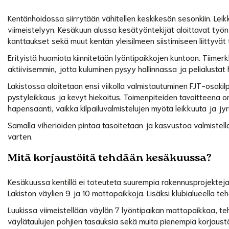
Kentänhoidossa siirrytään vähitellen keskikesän sesonkiin. Leik
viimeistelyyn. Kesäkuun alussa kesätyöntekijät aloittavat työn
kanttaukset sekä muut kentän yleisilmeen siistimiseen liittyvät 
Erityistä huomiota kiinnitetään lyöntipaikkojen kuntoon. Tiimerk
aktiivisemmin, jotta kuluminen pysyy hallinnassa ja pelialusta
Lakistossa aloitetaan ensi viikolla valmistautuminen FJT-osakilp
pystyleikkaus ja kevyt hiekoitus. Toimenpiteiden tavoitteena o
hapensaanti, vaikka kilpailuvalmistelujen myötä leikkuuta ja 
Samalla viheriöiden pintaa tasoitetaan ja kasvustoa valmistell
varten.
Mitä korjaustöitä tehdään kesäkuussa?
Kesäkuussa kentillä ei toteuteta suurempia rakennusprojekteja. 
Lakiston väylien 9 ja 10 mattopaikkoja. Lisäksi klubialueella te
Luukissa viimeistellään väylän 7 lyöntipaikan mattopaikkaa, 
väylätaulujen pohjien tasauksia sekä muita pienempiä korjaustöi