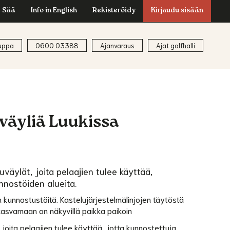
Sää
Info in English
Rekisteröidy
Kirjaudu sisään
uppa
0600 03388
Ajanvaraus
Ajat golfhalli
väyliä Luukissa
uväylät, joita pelaajien tulee käyttää,
nostöiden alueita.
n kunnostustöitä. Kastelujärjestelmälinjojen täytöstä
 kasvamaan on näkyvillä paikka paikoin
, joita pelaajien tulee käyttää, jotta kunnostettuja