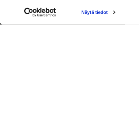
Näytä tiedot
Palvelut
Toimitusj
+358 50
aleksi.ah
Ajanvaraus
Laskutus 
0600 03388 (0,76 e/min+pvm)
Ronkainen