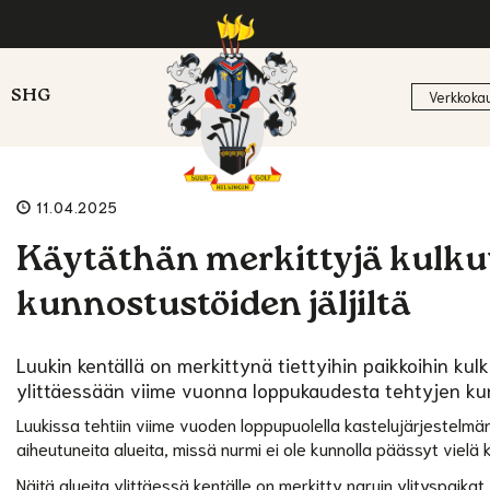
SHG
Verkkoka
11.04.2025
Käytäthän merkittyjä kulku
kunnostustöiden jäljiltä
Luukin kentällä on merkittynä tiettyihin paikkoihin kulk
ylittäessään viime vuonna loppukaudesta tehtyjen kun
Luukissa tehtiin viime vuoden loppupuolella kastelujärjestelmä
aiheutuneita alueita, missä nurmi ei ole kunnolla päässyt vielä
Näitä alueita ylittäessä kentälle on merkitty naruin ylityspaikat