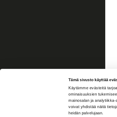
Tämä sivusto käyttää eväs
Käytämme evästeitä tarjoa
ominaisuuksien tukemisee
mainosalan ja analytiikka
voivat yhdistää näitä tietoja
heidän palvelujaan.