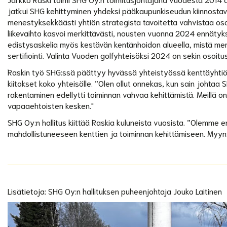
jatkui SHG kehittyminen yhdeksi pääkaupunkiseudun kiinnostavi
menestyksekkäästi yhtiön strategista tavoitetta vahvistaa osa
liikevaihto kasvoi merkittävästi, nousten vuonna 2024 ennätyks
edistysaskelia myös kestävän kentänhoidon alueella, mistä m
sertifiointi. Valinta Vuoden golfyhteisöksi 2024 on sekin osoit
Raskin työ SHG:ssä päättyy hyvässä yhteistyössä kenttäyhtiön 
kiitokset koko yhteisölle. ”Olen ollut onnekas, kun sain johtaa S
rakentaminen edellytti toiminnan vahvaa kehittämistä. Meillä on o
vapaaehtoisten kesken."
SHG Oy:n hallitus kiittää Raskia kuluneista vuosista. ”Olemme 
mahdollistuneeseen kenttien ja toiminnan kehittämiseen. Myynti
Lisätietoja: SHG Oy:n hallituksen puheenjohtaja Jouko Laitinen