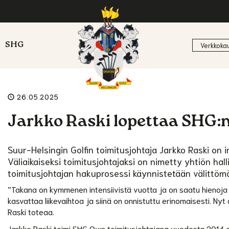
SHG
Verkkoka
26.05.2025
Jarkko Raski lopettaa SHG:n
Suur-Helsingin Golfin toimitusjohtaja Jarkko Raski on 
Väliaikaiseksi toimitusjohtajaksi on nimetty yhtiön ha
toimitusjohtajan hakuprosessi käynnistetään välittömä
”Takana on kymmenen intensiivistä vuotta ja on saatu hienoja a
kasvattaa liikevaihtoa ja siinä on onnistuttu erinomaisesti. Ny
Raski toteaa.
Jarkko Raski toimi SHG Oy:n toimitusjohtajana vuodesta 2014