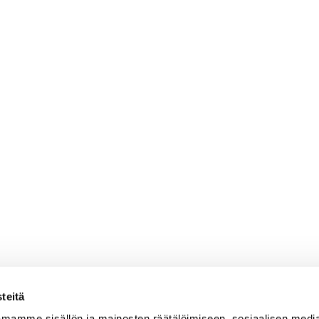
teitä
mamme sisällön ja mainosten räätälöimiseen, sosiaalisen medi