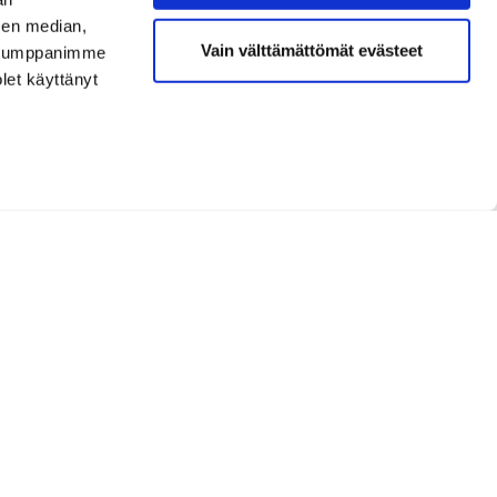
sen median,
Vain välttämättömät evästeet
. Kumppanimme
olet käyttänyt
Opetus ja kurssit