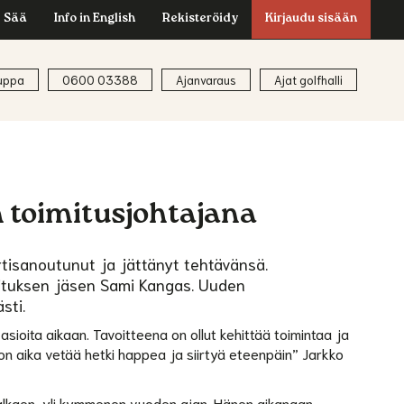
Sää
Info in English
Rekisteröidy
Kirjaudu sisään
uppa
0600 03388
Ajanvaraus
Ajat golfhalli
 toimitusjohtajana
irtisanoutunut ja jättänyt tehtävänsä.
llituksen jäsen Sami Kangas. Uuden
sti.
sioita aikaan. Tavoitteena on ollut kehittää toimintaa ja
t on aika vetää hetki happea ja siirtyä eteenpäin” Jarkko
 alkaen, yli kymmenen vuoden ajan. Hänen aikanaan