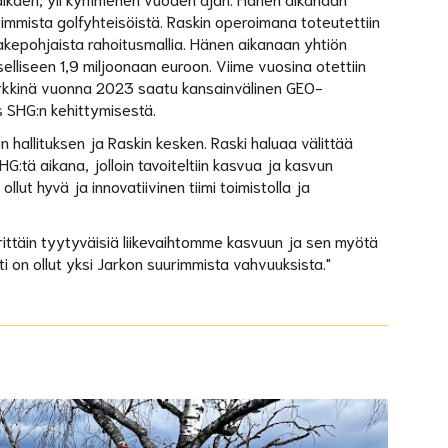
mmista golfyhteisöistä. Raskin operoimana toteutettiin
kepohjaista rahoitusmallia. Hänen aikanaan yhtiön
elliseen 1,9 miljoonaan euroon. Viime vuosina otettiin
erkkinä vuonna 2023 saatu kansainvälinen GEO-
us SHG:n kehittymisestä.
hallituksen ja Raskin kesken. Raski haluaa välittää
HG:tä aikana, jolloin tavoiteltiin kasvua ja kasvun
llut hyvä ja innovatiivinen tiimi toimistolla ja
erittäin tyytyväisiä liikevaihtomme kasvuun ja sen myötä
 on ollut yksi Jarkon suurimmista vahvuuksista."