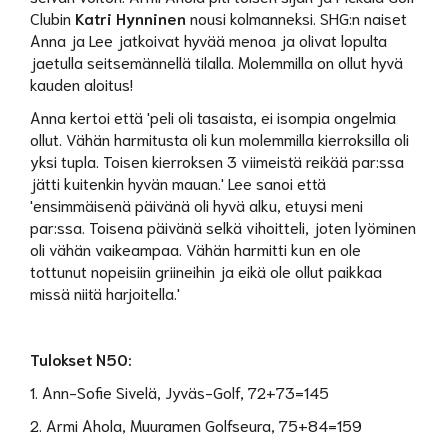
Clubin
Katri Hynninen
nousi kolmanneksi. SHG:n naiset
Anna ja Lee jatkoivat hyvää menoa ja olivat lopulta
jaetulla seitsemännellä tilalla. Molemmilla on ollut hyvä
kauden aloitus!
Anna kertoi että 'peli oli tasaista, ei isompia ongelmia
ollut. Vähän harmitusta oli kun molemmilla kierroksilla oli
yksi tupla. Toisen kierroksen 3 viimeistä reikää par:ssa
jätti kuitenkin hyvän mauan.' Lee sanoi että
'ensimmäisenä päivänä oli hyvä alku, etuysi meni
par:ssa. Toisena päivänä selkä vihoitteli, joten lyöminen
oli vähän vaikeampaa. Vähän harmitti kun en ole
tottunut nopeisiin griineihin ja eikä ole ollut paikkaa
missä niitä harjoitella.'
Tulokset N50:
1. Ann-Sofie Sivelä, Jyväs-Golf, 72+73=145
2. Armi Ahola, Muuramen Golfseura, 75+84=159