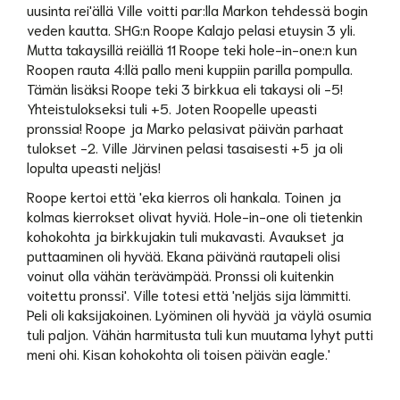
uusinta rei'ällä Ville voitti par:lla Markon tehdessä bogin
veden kautta. SHG:n Roope Kalajo pelasi etuysin 3 yli.
Mutta takaysillä reiällä 11 Roope teki hole-in-one:n kun
Roopen rauta 4:llä pallo meni kuppiin parilla pompulla.
Tämän lisäksi Roope teki 3 birkkua eli takaysi oli -5!
Yhteistulokseksi tuli +5. Joten Roopelle upeasti
pronssia! Roope ja Marko pelasivat päivän parhaat
tulokset -2. Ville Järvinen pelasi tasaisesti +5 ja oli
lopulta upeasti neljäs!
Roope kertoi että 'eka kierros oli hankala. Toinen ja
kolmas kierrokset olivat hyviä. Hole-in-one oli tietenkin
kohokohta ja birkkujakin tuli mukavasti. Avaukset ja
puttaaminen oli hyvää. Ekana päivänä rautapeli olisi
voinut olla vähän terävämpää. Pronssi oli kuitenkin
voitettu pronssi'. Ville totesi että 'neljäs sija lämmitti.
Peli oli kaksijakoinen. Lyöminen oli hyvää ja väylä osumia
tuli paljon. Vähän harmitusta tuli kun muutama lyhyt putti
meni ohi. Kisan kohokohta oli toisen päivän eagle.'