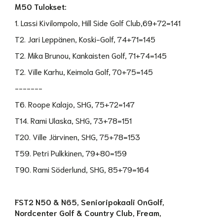
M50 Tulokset:
1. Lassi Kivilompolo, Hill Side Golf Club,69+72=141
T2. Jari Leppänen, Koski-Golf, 74+71=145
T2. Mika Brunou, Kankaisten Golf, 71+74=145
T2. Ville Karhu, Keimola Golf, 70+75=145
-------
T6. Roope Kalajo, SHG, 75+72=147
T14. Rami Ulaska, SHG, 73+78=151
T20. Ville Järvinen, SHG, 75+78=153
T59. Petri Pulkkinen, 79+80=159
T90. Rami Söderlund, SHG, 85+79=164
FST2 N50 & N65, Senioripokaali OnGolf,
Nordcenter Golf & Country Club, Fream,