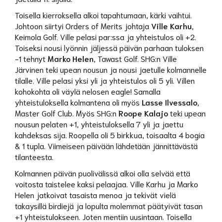
Toisella kierroksella alkoi tapahtumaan, kärki vaihtui.
Johtoon siirtyi Orders of Merits johtaja
Ville Karhu
,
Keimola Golf. Ville pelasi par:ssa ja yhteistulos oli +2.
Toiseksi nousi lyönnin jäljessä päivän parhaan tuloksen
-1 tehnyt
Marko Helen
, Tawast Golf. SHG:n Ville
Järvinen teki upean nousun ja nousi jaetulle kolmannelle
tilalle. Ville pelasi yksi yli ja yhteistulos oli 5 yli. Villen
kohokohta oli väylä nelosen eagle! Samalla
yhteistuloksella kolmantena oli myös
Lasse Ilvessalo
,
Master Golf Club. Myös SHG:n
Roope Kalajo
teki upean
nousun pelaten +1, yhteistuloksella 7 yli ja jaettu
kahdeksas sija. Roopella oli 5 birkkua, toisaalta 4 bogia
& 1 tupla. Viimeiseen päivään lähdetään jännittävästä
tilanteesta.
Kolmannen päivän puolivälissä alkoi olla selvää että
voitosta taistelee kaksi pelaajaa. Ville Karhu ja Marko
Helen jatkoivat tasaista menoa ja tekivät vielä
takaysillä birdiejä ja lopulta molemmat päätyivät tasan
+1 yhteistulokseen. Joten mentiin uusintaan. Toisella