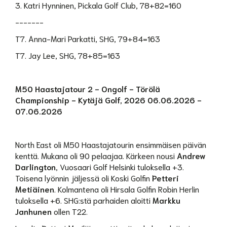
3. Katri Hynninen, Pickala Golf Club, 78+82=160
-------
T7. Anna-Mari Parkatti, SHG, 79+84=163
T7. Jay Lee, SHG, 78+85=163
M50 Haastajatour 2 - Ongolf - Törölä
Championship - Kytäjä Golf, 2026 06.06.2026 -
07.06.2026
North East oli M50 Haastajatourin ensimmäisen päivän
kenttä. Mukana oli 90 pelaajaa. Kärkeen nousi
Andrew
Darlington
, Vuosaari Golf Helsinki tuloksella +3.
Toisena lyönnin jäljessä oli Koski Golfin
Petteri
Metiäinen
. Kolmantena oli Hirsala Golfin Robin Herlin
tuloksella +6. SHG:stä parhaiden aloitti
Markku
Janhunen
ollen T22.