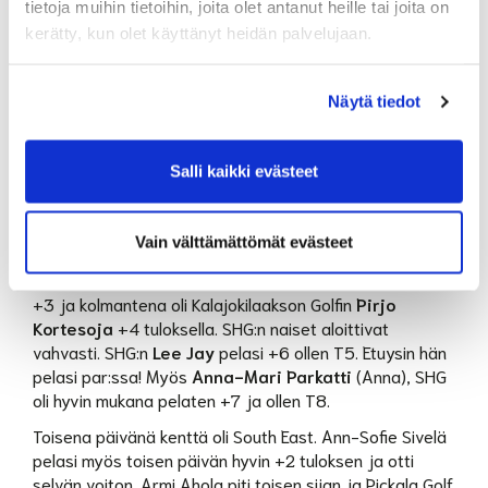
T87. Ville Matikainen, SHG, 82+81=163
tietoja muihin tietoihin, joita olet antanut heille tai joita on
kerätty, kun olet käyttänyt heidän palvelujaan.
T128. Rami Söderlund, SHG,89+84=173
Näytä tiedot
FST3 N50 - Ongolf - Törölä Championship - Kytäjä
Golf SE ja NE, 2026 06.06.2026 - 07.06.2026
Salli kaikki evästeet
N50 aloittivat ensimmäisenä päivänä North East
kentällä. Kisassa mukana oli 65 naista. Johtopaikan otti
Vain välttämättömät evästeet
Ann-Sofie Sivelä
, Jyväs-Golf upealla par tuloksella.
Muuramen Golfseuran
Armi Ahola
oli toisena tuloksella
+3 ja kolmantena oli Kalajokilaakson Golfin
Pirjo
Kortesoja
+4 tuloksella. SHG:n naiset aloittivat
vahvasti. SHG:n
Lee Jay
pelasi +6 ollen T5. Etuysin hän
pelasi par:ssa! Myös
Anna-Mari Parkatti
(Anna), SHG
oli hyvin mukana pelaten +7 ja ollen T8.
Toisena päivänä kenttä oli South East. Ann-Sofie Sivelä
pelasi myös toisen päivän hyvin +2 tuloksen ja otti
selvän voiton. Armi Ahola piti toisen sijan ja Pickala Golf