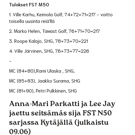
Tulokset FST M50
1. Ville Karhu, Keimola Golf, 74+72+71=217 - voitto
toisella uusinta reiä'llä
2. Marko Helen, Tawast Golf, 76+71+70=217
3. Roope Kalajo, SHG, 78+73+70=221
4. Ville Järvinen, SHG, 76+73+77=226
-
MC (84+80),Rami Ulaska , SHG,
MC (85+83), Jaakko Surama, SHG
MC (81+90), Petri Pulkkinen, SHG
Anna-Mari Parkatti ja Lee Jay
jaettu seitsämäs sija FST N50
sarjassa Kytäjällä (julkaistu
09.06)