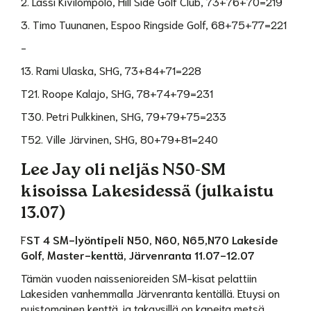
2. Lassi Kivilompolo, Hill Side Golf Club, 73+76+70=219
3. Timo Tuunanen, Espoo Ringside Golf, 68+75+77=221
-
13. Rami Ulaska, SHG, 73+84+71=228
T21. Roope Kalajo, SHG, 78+74+79=231
T30. Petri Pulkkinen, SHG, 79+79+75=233
T52. Ville Järvinen, SHG, 80+79+81=240
Lee Jay oli neljäs N50-SM
kisoissa Lakesidessä (julkaistu
13.07)
F
ST 4 SM-lyöntipeli N50, N60, N65,N70 Lakeside
Golf, Master-kenttä, Järvenranta 11.07-12.07
Tämän vuoden naissenioreiden SM-kisat pelattiin
Lakesiden vanhemmalla Järvenranta kentällä. Etuysi on
puistomainen kenttä ja takaysillä on kapeita metsä