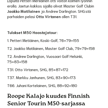
Lopulta Petteri Meriläinen otti voiton kolmen lyönnin
erolla. Jaetun kakkos sijalla olivat Master Golf Clubin
Jaakko Matilainen
ja Andrew Darlington. SHG:stä
parhaiden pelasi
Otto Virtanen
ollen T31.
Tulokset M50 Haastajatour:
1. Petteri Metiäinen, Koski-Golf, 76+79=155
T2. Jaakko Matilainen, Master Golf Club, 79+79=158
T2. Andrew Darlington, Vuosaari Golf Helsinki,
75+83=158
T31. Otto Virtanen, SHG, 85+87=172
T37. Markku Janhunen, SHG, 83+90=173
T66. Juhani Kortelainen, SHG, 88+92=180
Roope Kalajo kuudes Finnish
Senior Tourin M50-sarjassa