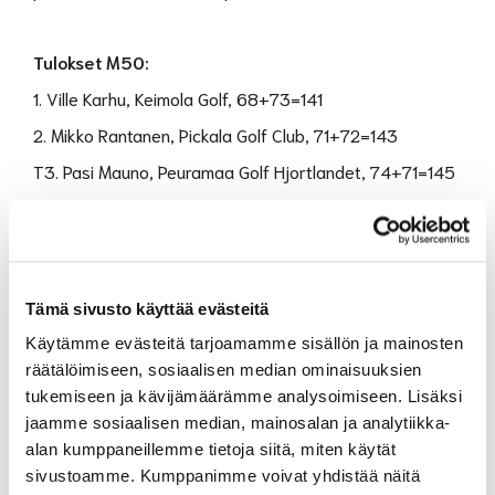
Tulokset M50:
1. Ville Karhu, Keimola Golf, 68+73=141
2. Mikko Rantanen, Pickala Golf Club, 71+72=143
T3. Pasi Mauno, Peuramaa Golf Hjortlandet, 74+71=145
T3. Mika Brunou, Kankaisten Golf, 73+72=145
T3. Timo Tuunainen, Espoo Ringside Golf, 69+76=145
-------
Tämä sivusto käyttää evästeitä
T11. Rami Ulaska, SHG, 73+77=150
Käytämme evästeitä tarjoamamme sisällön ja mainosten
18. Ville Järvinen, SHG, 78+74=152
räätälöimiseen, sosiaalisen median ominaisuuksien
T25. Roope Kalajo, SHG, 76+78=154
tukemiseen ja kävijämäärämme analysoimiseen. Lisäksi
jaamme sosiaalisen median, mainosalan ja analytiikka-
T67. Petri Pulkkinen, SHG, 82+78=160
alan kumppaneillemme tietoja siitä, miten käytät
T74. Jaakko Surama, 76+85=161
sivustoamme. Kumppanimme voivat yhdistää näitä