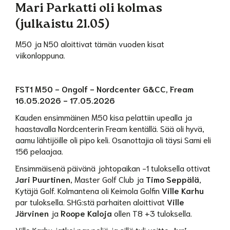
Mari Parkatti oli kolmas
(julkaistu 21.05)
M50 ja N50 aloittivat tämän vuoden kisat
viikonloppuna.
FST1 M50 - Ongolf - Nordcenter G&CC, Fream
16.05.2026 - 17.05.2026
Kauden ensimmäinen M50 kisa pelattiin upealla ja
haastavalla Nordcenterin Fream kentällä. Sää oli hyvä,
aamu lähtijöille oli pipo keli. Osanottajia oli täysi Sami eli
156 pelaajaa.
Ensimmäisenä päivänä johtopaikan -1 tuloksella ottivat
Jari Puurtinen
, Master Golf Club ja
Timo Seppälä
,
Kytäjä Golf. Kolmantena oli Keimola Golfin
Ville Karhu
par tuloksella. SHG:stä parhaiten aloittivat
Ville
Järvinen
ja
Roope Kaloja
ollen T8 +3 tuloksella.
Ville Karhu jatkoi par peliä ja sillä tuli voitto.
Jyri