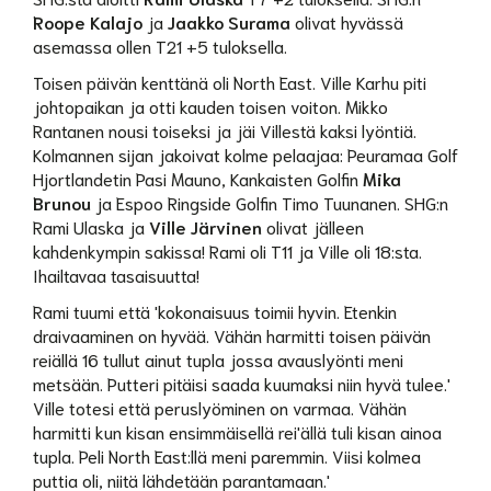
Roope Kalajo
ja
Jaakko Surama
olivat hyvässä
asemassa ollen T21 +5 tuloksella.
Toisen päivän kenttänä oli North East. Ville Karhu piti
johtopaikan ja otti kauden toisen voiton. Mikko
Rantanen nousi toiseksi ja jäi Villestä kaksi lyöntiä.
Kolmannen sijan jakoivat kolme pelaajaa: Peuramaa Golf
Hjortlandetin Pasi Mauno, Kankaisten Golfin
Mika
Brunou
ja Espoo Ringside Golfin Timo Tuunanen. SHG:n
Rami Ulaska ja
Ville Järvinen
olivat jälleen
kahdenkympin sakissa! Rami oli T11 ja Ville oli 18:sta.
Ihailtavaa tasaisuutta!
Rami tuumi että 'kokonaisuus toimii hyvin. Etenkin
draivaaminen on hyvää. Vähän harmitti toisen päivän
reiällä 16 tullut ainut tupla jossa avauslyönti meni
metsään. Putteri pitäisi saada kuumaksi niin hyvä tulee.'
Ville totesi että peruslyöminen on varmaa. Vähän
harmitti kun kisan ensimmäisellä rei'ällä tuli kisan ainoa
tupla. Peli North East:llä meni paremmin. Viisi kolmea
puttia oli, niitä lähdetään parantamaan.'