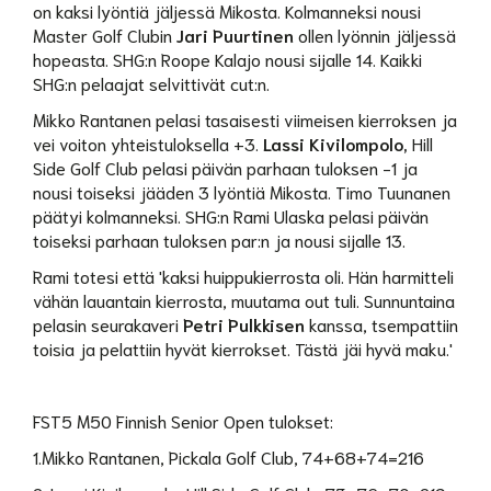
on kaksi lyöntiä jäljessä Mikosta. Kolmanneksi nousi
Master Golf Clubin
Jari Puurtinen
ollen lyönnin jäljessä
hopeasta. SHG:n Roope Kalajo nousi sijalle 14. Kaikki
SHG:n pelaajat selvittivät cut:n.
Mikko Rantanen pelasi tasaisesti viimeisen kierroksen ja
vei voiton yhteistuloksella +3.
Lassi Kivilompolo,
Hill
Side Golf Club pelasi päivän parhaan tuloksen -1 ja
nousi toiseksi jääden 3 lyöntiä Mikosta. Timo Tuunanen
päätyi kolmanneksi. SHG:n Rami Ulaska pelasi päivän
toiseksi parhaan tuloksen par:n ja nousi sijalle 13.
Rami totesi että 'kaksi huippukierrosta oli. Hän harmitteli
vähän lauantain kierrosta, muutama out tuli. Sunnuntaina
pelasin seurakaveri
Petri Pulkkisen
kanssa, tsempattiin
toisia ja pelattiin hyvät kierrokset. Tästä jäi hyvä maku.'
FST5 M50 Finnish Senior Open tulokset:
1.Mikko Rantanen, Pickala Golf Club, 74+68+74=216