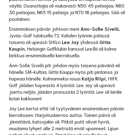
väyliä. Osanottajia oli mukavasti: N50 45 pelaajaa, N60
30 pelaajaa, N65 15 pelaaja ja N70 16 pelaajaa. Sää oli
poutainen.
Ensimmäisen päivän johtoon meni
Ann-Sofie Sivelä,
Jyväs-Golf tuloksella 72. Kahden lyönnin päässä
toisena oli upeasti SHG:n
Lee Jay
yhdessä
Gitta
Kaupin
, Helsingin Golfklubin kanssa! Lee:llä oli kolme
birkkua ensimmäisellä kierroksella.
Ann-Sofie Sivelä piti johdon myös toisena päivänä eli
hänelle SM-kultaa. Gitta Kauppi myös piti pintansa ja
hopeaa hänelle. Kolmanneksi nousi
Katja Riipi,
HIFK
Golf jääden hopeasta 4 lyöntiä. Lee Jay oli upeasti
jaettu neljäs jääden pronssista 2 lyöntiä. Lee oli birdie
listan kakkonen!
Jay Lee kertoi että 'oli tyytyväinen ensimmäisen päivän
kierrokseen. Harjoituskierros auttoi. Toinen päivä oli
jännittävä, katsojakin oli. Pitkät putit olivat hyviä,
muutama lyhyet alle 2 metristä eivät uponneet. Lipun
paikat olivat vaativia. Tämä kisa oli minulle hyvä