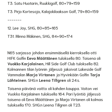
T3. Satu Huotarin, Ruukkigolf, 80+79=159
T3. Pirjo Kortesoja, Kalajokilaakson Golf, 79+80=159
-------
12. Lee Jay, SHG, 80+85=165
T31. Minna Mäkinen, SHG, 84+90=174
N65 sarjassa johdon ensimmäisellä kierroksella otti
HIFK Golfin
Eeva Määttänen
tuloksella 80. Toisena oli
Vuokko Karjalainen
, Hill Side Golf Club tuloksella 82.
Kolmannen tilan lyönnin jäljessä jakoivat Lakeside Golf
Vammalan
Marja Virtanen
ja Hyvinkään Golfin
Tarja
Lähteinen
. SHG:n
Leena Tillgren
oli 24:s.
Toisena päivänä voitto oli kahden kauppa. Voiton vei
Vuokko Karjalainen tuloksella 164. Pari lyöntiä jäljessä
toisena oli Eeva Määttänen ja Marja Virtanen oli kolmas
tuloksella 170. SHG:n Leena Tillgren oli T23.