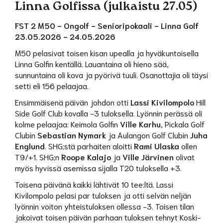
Linna Golfissa (julkaistu 27.05)
FST 2 M50 - Ongolf - Senioripokaali - Linna Golf
23.05.2026 - 24.05.2026
M50 pelasivat toisen kisan upealla ja hyväkuntoisella
Linna Golfin kentällä. Lauantaina oli hieno sää,
sunnuntaina oli kova ja pyörivä tuuli. Osanottajia oli täysi
setti eli 156 pelaajaa.
Ensimmäisenä päivän johdon otti
Lassi Kivilompolo
Hill
Side Golf Club kovalla -3 tuloksella. Lyönnin perässä oli
kolme pelaajaa: Keimola Golfin
Ville Karhu
, Pickala Golf
Clubin
Sebastian Nymark
ja Aulangon Golf Clubin
Juha
Englund
. SHG;stä parhaiten aloitti
Rami Ulaska
ollen
T9/+1. SHG;n
Roope Kalajo
ja
Ville Järvinen
olivat
myös hyvissä asemissa sijalla T20 tuloksella +3.
Toisena päivänä kaikki lähtivät 10 tee:ltä. Lassi
Kivilompolo pelasi par tuloksen ja otti selvän neljän
lyönnin voiton yhteistuloksen ollessa -3. Toisen tilan
jakoivat toisen päivän parhaan tuloksen tehnyt Koski-