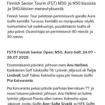
Finnish Senior Tourin (FST) M50 ja N50 kisoista
ja SHG:läisten menestyksestä.
Finnish Senior Tour pelataan perinteisesti upealla Aura
Golfin kentällä Turussa. Kentällä on monipuolisia väyliä.
Sunnuntaina tuli sadekuuroja, puuskittaista tuulta oli
joka päivä. Osanottajia on perinteisesti 90 miestä ja
30 naista.
FST5 Finnish Senior Open, N50, Aura Golf, 24.07 -
26.07.2026
Ensimmäisenä päivänä johtoon meni
Anu Heilimö,
Kankaisten Golf tuloksella 76. Lyönnin jäljessä oli
Tuija
Lindvall
, Golf Talma. Kolmatta sijaa piti Vaasan Golfin
Pia Koivuranta.
Pia Koivuranta pelasi päivän parhaan kierroksen 77 ja
nousi toisena päivänä johtoon. Anu Heilimö on kolme
lyöntiä jäljessä Piasta ollen toinen. Kolmatta sijaa
jakoivat Jyväs-Golfin
Ann-Sofie Sivelä
ja HIFK Golfin