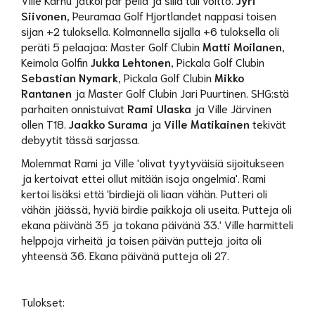
Siivonen,
Peuramaa Golf Hjortlandet nappasi toisen
sijan +2 tuloksella. Kolmannella sijalla +6 tuloksella oli
peräti 5 pelaajaa: Master Golf Clubin
Matti Moilanen
,
Keimola Golfin
Jukka Lehtonen
, Pickala Golf Clubin
Sebastian Nymark
, Pickala Golf Clubin
Mikko
Rantanen
ja Master Golf Clubin Jari Puurtinen. SHG:stä
parhaiten onnistuivat
Rami Ulaska
ja Ville Järvinen
ollen T18.
Jaakko Surama
ja
Ville Matikainen
tekivät
debyytit tässä sarjassa.
Molemmat Rami ja Ville 'olivat tyytyväisiä sijoitukseen
ja kertoivat ettei ollut mitään isoja ongelmia'. Rami
kertoi lisäksi että 'birdiejä oli liaan vähän. Putteri oli
vähän jäässä, hyviä birdie paikkoja oli useita. Putteja oli
ekana päivänä 35 ja tokana päivänä 33.' Ville harmitteli
helppoja virheitä ja toisen päivän putteja joita oli
yhteensä 36. Ekana päivänä putteja oli 27.
Tulokset: