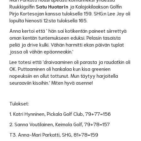
Ruukkigolfin
Satu Huotarin
ja Kalajokilaakson Golfin
Pirjo Kortesojan kanssa tuloksella 159. SHG:n Lee Jay oli
lopulta hienosti 12:sta tuloksella 165.
Anna kertoi että ' hän sai kotikentän paineet siirrettyä
oman kentän tuntemukseen eduksi. Pelasin tasaista
peliä ja drive kulki. Vähän harmitti ekan päivän tuplat
jossa oli vähän epäonneakin.'
Lee totesi että 'draivaaminen oli parasta ja raudatkin oli
OK. Puttaaminen oli hankalaa kun kisa greenien
nopeuksiin en ollut tottunut. Mun täytyy harjoitella
seuraaviin kisoihin.' Miten hyvä asenne!
Tulokset:
1. Katri Hynninen, Pickala Golf Club, 79+77=156
2. Sanna Voutilainen, Keimola Golf, 79+78=157
T3. Anna-Mari Parkatti, SHG, 81+78=159