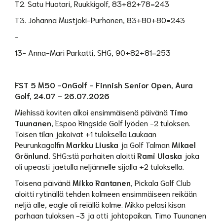
T2. Satu Huotari, Ruukkigolf, 83+82+78=243
T3. Johanna Mustjoki-Purhonen, 83+80+80=243
-
13- Anna-Mari Parkatti, SHG, 90+82+81=253
FST 5 M50 -OnGolf - Finnish Senior Open, Aura
Golf, 24.07 - 26.07.2026
Miehissä koviten alkoi ensimmäisenä päivänä
Timo
Tuunanen
, Espoo Ringside Golf lyöden -2 tuloksen.
Toisen tilan jakoivat +1 tuloksella Laukaan
Peurunkagolfin
Markku Liuska
ja Golf Talman
Mikael
Grönlund.
SHG:stä parhaiten aloitti
Rami Ulaska
joka
oli upeasti jaetulla neljännelle sijalla +2 tuloksella.
Toisena päivänä
Mikko Rantanen
, Pickala Golf Club
aloitti rytinällä tehden kolmeen ensimmäiseen reikään
neljä alle, eagle oli reiällä kolme. Mikko pelasi kisan
parhaan tuloksen -3 ja otti johtopaikan. Timo Tuunanen