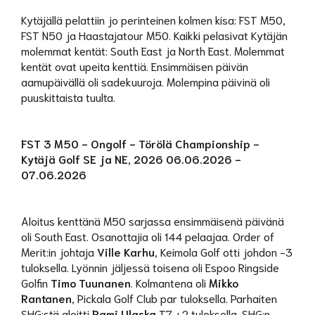
Kytäjällä pelattiin jo perinteinen kolmen kisa: FST M50,
FST N50 ja Haastajatour M50. Kaikki pelasivat Kytäjän
molemmat kentät: South East ja North East. Molemmat
kentät ovat upeita kenttiä. Ensimmäisen päivän
aamupäivällä oli sadekuuroja. Molempina päivinä oli
puuskittaista tuulta.
FST 3 M50 - Ongolf - Törölä Championship -
Kytäjä Golf SE ja NE, 2026 06.06.2026 -
07.06.2026
Aloitus kenttänä M50 sarjassa ensimmäisenä päivänä
oli South East. Osanottajia oli 144 pelaajaa. Order of
Merit:in johtaja
Ville Karhu
, Keimola Golf otti johdon -3
tuloksella. Lyönnin jäljessä toisena oli Espoo Ringside
Golfin
Timo Tuunanen
. Kolmantena oli
Mikko
Rantanen
, Pickala Golf Club par tuloksella. Parhaiten
SHG:stä aloitti
Rami Ulaska
T7 +2 tuloksella. SHG:n