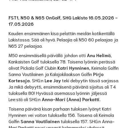
FST1, N50 & N65 OnGolf, SHG Lakisto 16.05.2026 -
17.05.2026
Kauden ensimmäinen kisa pelattiin meidän kotikentällä
Lakistossa. Sää oli hyvä. Pelaajia oli N50 60 pelaajaa ja
N65 27 pelaajaa.
M50 ensimmäisellä päivällä johdon otti
Anu Helimö
,
Kankaisten Golf tuloksella 78. Toisena lyönnin perässä
olivat Pickala Golf Clubin
Katri Hynninen
, Keimola Golfin
Sanna Voutilainen ja Kalajokilaakson Golfin
Pirjo
Kortesoja.
SHG:n
Lee Jay
teki debyytin tässä sarjassa.
Ja mikä debyytti, ensimmäisenä päivänä sijoitus oli T4
tuloksella 80! Hyvässä asemassa lyönnin jäljessä
Lee:stä oli SHG:n
Anna-Mari (Anna) Parkatti.
Toisena päivänä kisan parhaan tuloksen lyönyt Katri
Hynninen vei voiton tuloksella 156. Toisena oli Keimola
Golfin
Sanna Voutilainen
tuloksella 157. SHG:n Anna-
Mari Parkatti nousi upeasti kolmanneksi yhdessä