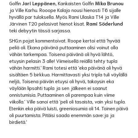
Golfin
Jari Leppänen,
Kankaisten Golfin
Mika Brunou
ja Ville Karhu. Rooope Kalajo nousi hienosti T6 sijalle
hyvällä par tuloksella. Myös Rami Ulaska T14 ja Ville
Järvinen T20 pelasivat hienot kisat.
Rami Söderlund
teki debyytin tässä sarjassa.
SHG:n pojat kommentoivat. Roope kertoi että 'hyvää
peliä oli. Ekana päivänä puttaaminen olisi voinut olla
vähän tarkempaa. Toisena päivänä oli hyvä lähtö,
etuysin pelasin 3 alle! Viimeisellä reiällä tehty tupla
vähän harmitti.' Rami totesi että 'eka päivänä oli hyvä
sisältäen 5 birkkua. Harmittavasti yksi tripla tuli väylällä
neljä, Toisena päivän etuysi oli hyvä, takaysin eka
väylään lipsahti tupla ja sen jälkeen ei saanut
onnistumisia. Puttaaminen oli parempaa kuin viime
viikolla.' Ville sanoi että 'peli oli tasaista, vain yksi tupla.
Etenkin eka päivä luisti, greeniosumia oli 14. Toinen päivä
oli puurtamista. Pitäisi saada enemmän save:ja ja
birdietä.'