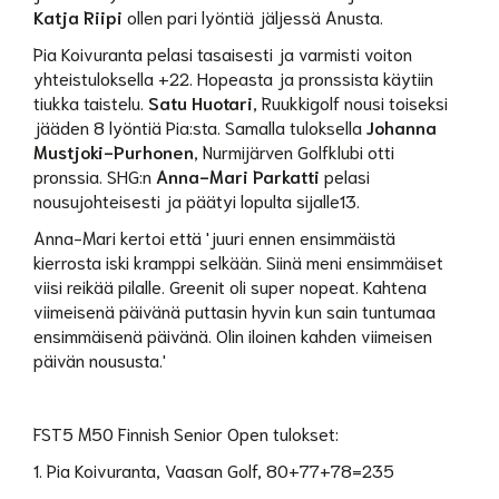
Katja Riipi
ollen pari lyöntiä jäljessä Anusta.
Pia Koivuranta pelasi tasaisesti ja varmisti voiton
yhteistuloksella +22. Hopeasta ja pronssista käytiin
tiukka taistelu.
Satu Huotari
, Ruukkigolf nousi toiseksi
jääden 8 lyöntiä Pia:sta. Samalla tuloksella
Johanna
Mustjoki-Purhonen
, Nurmijärven Golfklubi otti
pronssia. SHG:n
Anna-Mari Parkatti
pelasi
nousujohteisesti ja päätyi lopulta sijalle13.
Anna-Mari kertoi että 'juuri ennen ensimmäistä
kierrosta iski kramppi selkään. Siinä meni ensimmäiset
viisi reikää pilalle. Greenit oli super nopeat. Kahtena
viimeisenä päivänä puttasin hyvin kun sain tuntumaa
ensimmäisenä päivänä. Olin iloinen kahden viimeisen
päivän noususta.'
FST5 M50 Finnish Senior Open tulokset:
1. ‎Pia Koivuranta, Vaasan Golf, 80+77+78=235