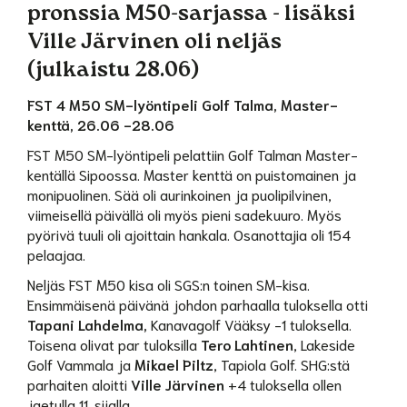
pronssia M50-sarjassa - lisäksi
Ville Järvinen oli neljäs
(julkaistu 28.06)
FST 4 M50 SM-lyöntipeli Golf Talma, Master-
kenttä, 26.06 -28.06
FST M50 SM-lyöntipeli pelattiin Golf Talman Master-
kentällä Sipoossa. Master kenttä on puistomainen ja
monipuolinen. Sää oli aurinkoinen ja puolipilvinen,
viimeisellä päivällä oli myös pieni sadekuuro. Myös
pyörivä tuuli oli ajoittain hankala. Osanottajia oli 154
pelaajaa.
Neljäs FST M50 kisa oli SGS:n toinen SM-kisa.
Ensimmäisenä päivänä johdon parhaalla tuloksella otti
Tapani Lahdelma,
Kanavagolf Vääksy -1 tuloksella.
Toisena olivat par tuloksilla
Tero Lahtinen
, Lakeside
Golf Vammala ja
Mikael Piltz
, Tapiola Golf. SHG:stä
parhaiten aloitti
Ville Järvinen
+4 tuloksella ollen
jaetulla 11. sijalla.