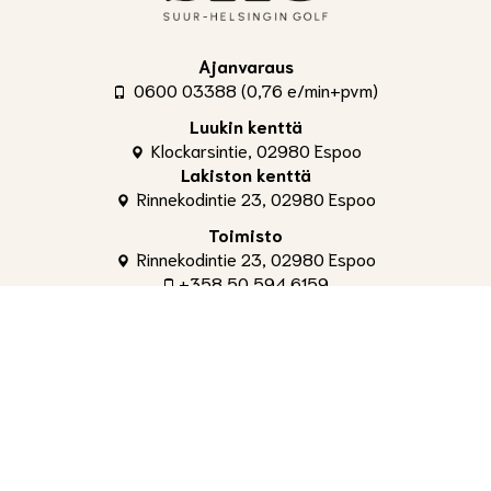
Ajanvaraus
0600 03388 (0,76 e/min+pvm)
Luukin kenttä
Klockarsintie, 02980 Espoo
Lakiston kenttä
Rinnekodintie 23, 02980 Espoo
Toimisto
Rinnekodintie 23, 02980 Espoo
+358 50 594 6159
toimisto@shg.fi
Palvelut
Toimitusjohtaja
, Aleksi Ahti
+358 50 309 4842
aleksi.ahti@shg.fi