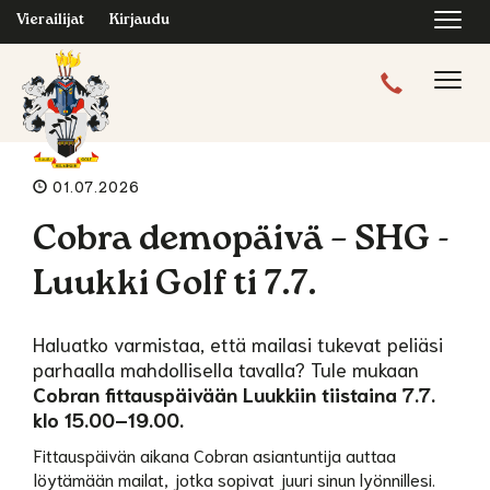
Navi
Vierailijat
Kirjaudu
Navig
01.07.2026
Cobra demopäivä – SHG -
Luukki Golf ti 7.7.
Haluatko varmistaa, että mailasi tukevat peliäsi
parhaalla mahdollisella tavalla? Tule mukaan
Cobran fittauspäivään Luukkiin tiistaina 7.7.
klo 15.00–19.00.
Fittauspäivän aikana Cobran asiantuntija auttaa
löytämään mailat, jotka sopivat juuri sinun lyönnillesi.