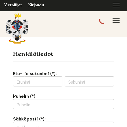
Navi
Vierailijat
Kirjaudu
Navig
Henkilötiedot
Etu- ja sukunimi (*):
Puhelin (*):
Sähköposti (*):