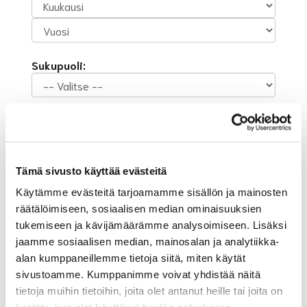
Sukupuoli:
Rekisteröidy
Haluan tilata Suur-Helsingin Golf uutiskirjeen
Olen lukenut
tietosuojaselosteen
ja hyväksyn
Tämä sivusto käyttää evästeitä
henkilötietojeni käsittelyn (*)
Käytämme evästeitä tarjoamamme sisällön ja mainosten
(*) Tieto on pakollinen
räätälöimiseen, sosiaalisen median ominaisuuksien
tukemiseen ja kävijämäärämme analysoimiseen. Lisäksi
jaamme sosiaalisen median, mainosalan ja analytiikka-
alan kumppaneillemme tietoja siitä, miten käytät
sivustoamme. Kumppanimme voivat yhdistää näitä
tietoja muihin tietoihin, joita olet antanut heille tai joita on