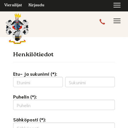
Navi
Vierailijat
Kirjaudu
Navig
Henkilötiedot
Etu- ja sukunimi (*):
Puhelin (*):
Sähköposti (*):