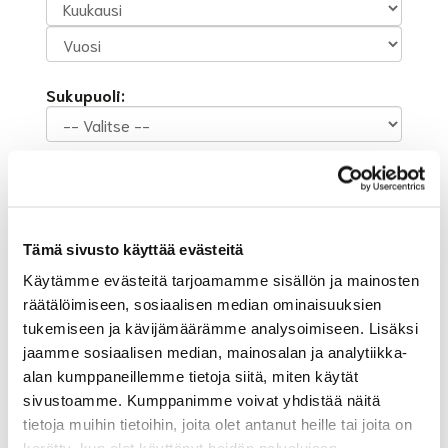
Sukupuoli:
Rekisteröidy
Haluan tilata Suur-Helsingin Golf uutiskirjeen
Olen lukenut
tietosuojaselosteen
ja hyväksyn
Tämä sivusto käyttää evästeitä
henkilötietojeni käsittelyn (*)
Käytämme evästeitä tarjoamamme sisällön ja mainosten
(*) Tieto on pakollinen
räätälöimiseen, sosiaalisen median ominaisuuksien
tukemiseen ja kävijämäärämme analysoimiseen. Lisäksi
jaamme sosiaalisen median, mainosalan ja analytiikka-
alan kumppaneillemme tietoja siitä, miten käytät
sivustoamme. Kumppanimme voivat yhdistää näitä
tietoja muihin tietoihin, joita olet antanut heille tai joita on