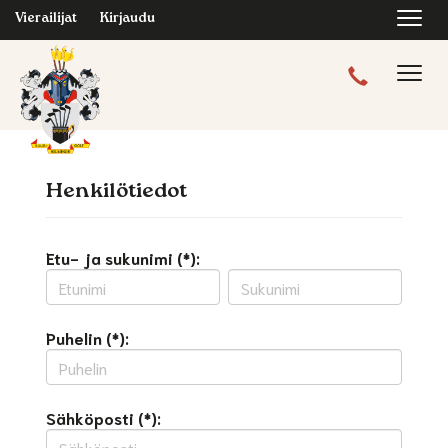
Navi
Vierailijat
Kirjaudu
Navig
Henkilötiedot
Etu- ja sukunimi (*):
Puhelin (*):
Sähköposti (*):