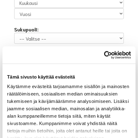
Sukupuoli:
Rekisteröidy
Haluan tilata Suur-Helsingin Golf uutiskirjeen
Olen lukenut
tietosuojaselosteen
ja hyväksyn
Tämä sivusto käyttää evästeitä
henkilötietojeni käsittelyn (*)
Käytämme evästeitä tarjoamamme sisällön ja mainosten
(*) Tieto on pakollinen
räätälöimiseen, sosiaalisen median ominaisuuksien
tukemiseen ja kävijämäärämme analysoimiseen. Lisäksi
jaamme sosiaalisen median, mainosalan ja analytiikka-
alan kumppaneillemme tietoja siitä, miten käytät
sivustoamme. Kumppanimme voivat yhdistää näitä
tietoja muihin tietoihin, joita olet antanut heille tai joita on