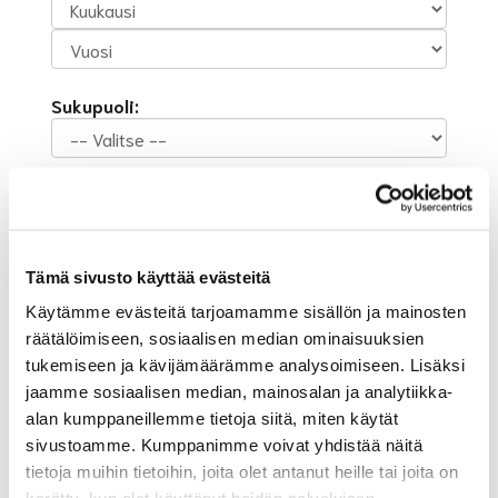
Sukupuoli:
Rekisteröidy
Haluan tilata Suur-Helsingin Golf uutiskirjeen
Olen lukenut
tietosuojaselosteen
ja hyväksyn
Tämä sivusto käyttää evästeitä
henkilötietojeni käsittelyn (*)
Käytämme evästeitä tarjoamamme sisällön ja mainosten
(*) Tieto on pakollinen
räätälöimiseen, sosiaalisen median ominaisuuksien
tukemiseen ja kävijämäärämme analysoimiseen. Lisäksi
jaamme sosiaalisen median, mainosalan ja analytiikka-
alan kumppaneillemme tietoja siitä, miten käytät
sivustoamme. Kumppanimme voivat yhdistää näitä
tietoja muihin tietoihin, joita olet antanut heille tai joita on