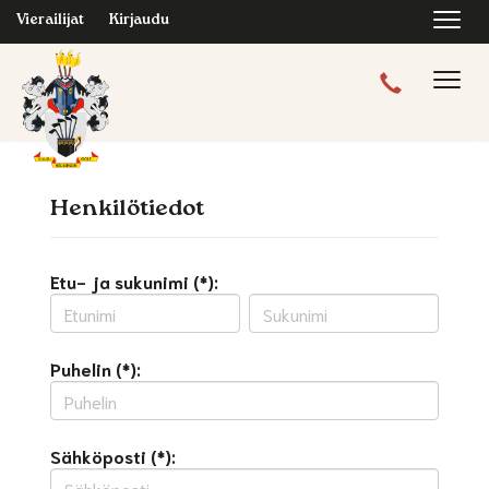
Navi
Vierailijat
Kirjaudu
Navig
Henkilötiedot
Etu- ja sukunimi (*):
Puhelin (*):
Sähköposti (*):