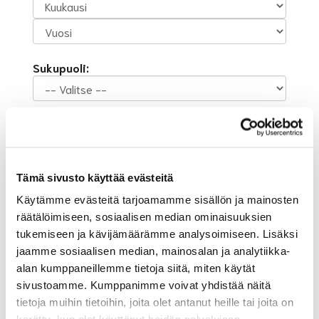
Sukupuoli:
Rekisteröidy
Haluan tilata Suur-Helsingin Golf uutiskirjeen
Olen lukenut
tietosuojaselosteen
ja hyväksyn
Tämä sivusto käyttää evästeitä
henkilötietojeni käsittelyn (*)
Käytämme evästeitä tarjoamamme sisällön ja mainosten
(*) Tieto on pakollinen
räätälöimiseen, sosiaalisen median ominaisuuksien
tukemiseen ja kävijämäärämme analysoimiseen. Lisäksi
jaamme sosiaalisen median, mainosalan ja analytiikka-
alan kumppaneillemme tietoja siitä, miten käytät
sivustoamme. Kumppanimme voivat yhdistää näitä
tietoja muihin tietoihin, joita olet antanut heille tai joita on