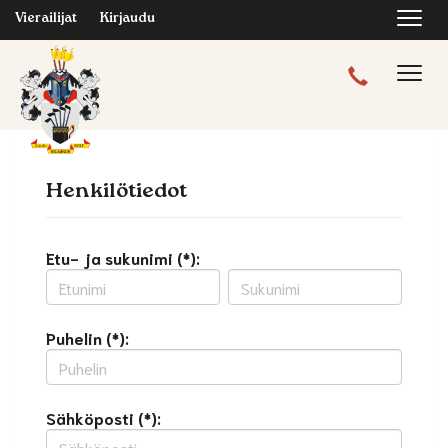
Navi
Vierailijat
Kirjaudu
Navig
Henkilötiedot
Etu- ja sukunimi (*):
Puhelin (*):
Sähköposti (*):