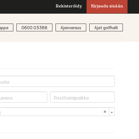
Rekisteröidy
Kirjaudu sisään
uppa
0600 03388
Ajanvaraus
Ajat golfhalli
i