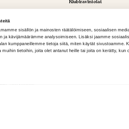
Klubiravintolat
ohtaja
, Aleksi Ahti
Golf Ravintola Lakisto
 309 4842
+358 44 744 9340
teitä
ti@shg.fi
serhatdemirtas@windowslive.
mamme sisällön ja mainosten räätälöimiseen, sosiaalisen medi
ja osakeasiat
, Hanna-Leena
Golf Ravintola Luukki
n ja kävijämäärämme analysoimiseen. Lisäksi jaamme sosiaali
+358 44 744 9344
 594 6159
serhatdemirtas@windowslive.
-alan kumppaneillemme tietoja siitä, miten käytät sivustoamme
ena.ronkainen@shg.fi
 muihin tietoihin, joita olet antanut heille tai joita on kerätty, kun 
t ja yritystapahtumat
, Tuomas
 735 9191
alminen@shg.fi
tari
, Tiina Kotajärvi
 456 0099
ajarvi@shg.fi