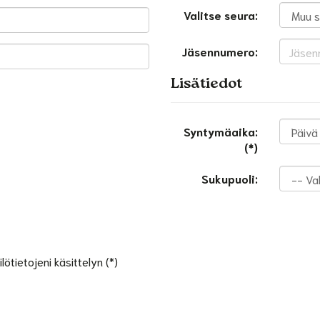
Valitse seura:
Jäsennumero:
Lisätiedot
Syntymäaika:
(*)
Sukupuoli:
ötietojeni käsittelyn (*)