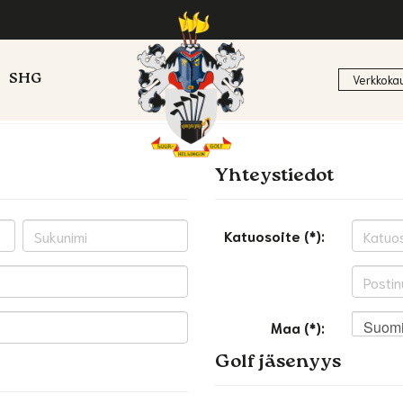
SHG
Verkkoka
Yhteystiedot
Katuosoite (*):
Suom
Maa (*):
Golf jäsenyys