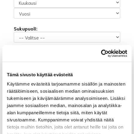
Sukupuoli:
Rekisteröidy
Haluan tilata Suur-Helsingin Golf uutiskirjeen
Olen lukenut
tietosuojaselosteen
ja hyväksyn
Tämä sivusto käyttää evästeitä
henkilötietojeni käsittelyn (*)
Käytämme evästeitä tarjoamamme sisällön ja mainosten
(*) Tieto on pakollinen
räätälöimiseen, sosiaalisen median ominaisuuksien
tukemiseen ja kävijämäärämme analysoimiseen. Lisäksi
jaamme sosiaalisen median, mainosalan ja analytiikka-
alan kumppaneillemme tietoja siitä, miten käytät
sivustoamme. Kumppanimme voivat yhdistää näitä
tietoja muihin tietoihin, joita olet antanut heille tai joita on