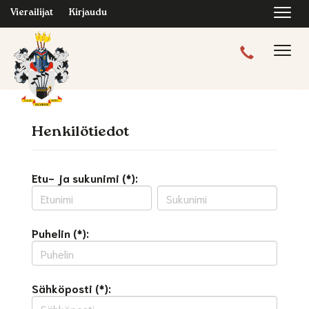
Navi
Vierailijat
Kirjaudu
Navig
Henkilötiedot
Etu- ja sukunimi (*):
Puhelin (*):
Sähköposti (*):