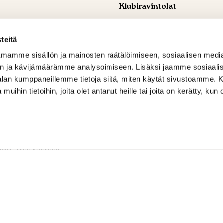
Klubiravintolat
ohtaja
, Aleksi Ahti
Golf Ravintola Lakisto
 309 4842
+358 44 744 9340
teitä
ti@shg.fi
serhatdemirtas@windowslive.
mamme sisällön ja mainosten räätälöimiseen, sosiaalisen medi
ja osakeasiat
, Hanna-Leena
Golf Ravintola Luukki
n ja kävijämäärämme analysoimiseen. Lisäksi jaamme sosiaali
+358 44 744 9344
 594 6159
serhatdemirtas@windowslive.
-alan kumppaneillemme tietoja siitä, miten käytät sivustoamme
ena.ronkainen@shg.fi
 muihin tietoihin, joita olet antanut heille tai joita on kerätty, kun 
t ja yritystapahtumat
, Tuomas
 735 9191
alminen@shg.fi
tari
, Tiina Kotajärvi
 456 0099
ajarvi@shg.fi