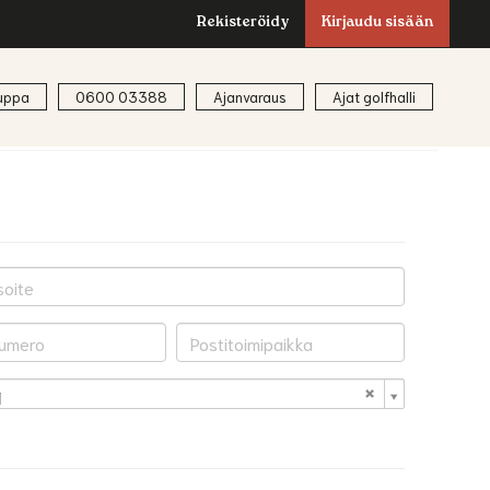
Rekisteröidy
Kirjaudu sisään
uppa
0600 03388
Ajanvaraus
Ajat golfhalli
i