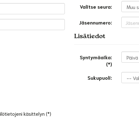
Valitse seura:
Jäsennumero:
Lisätiedot
Syntymäaika:
(*)
Sukupuoli:
ötietojeni käsittelyn (*)