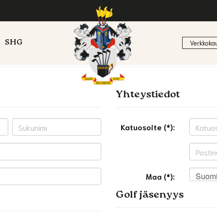
SHG
Verkkoka
Yhteystiedot
Katuosoite (*):
Suom
Maa (*):
Golf jäsenyys