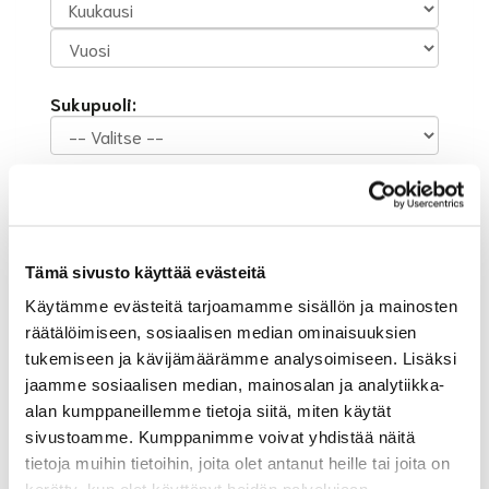
Sukupuoli:
Rekisteröidy
Haluan tilata Suur-Helsingin Golf uutiskirjeen
Olen lukenut
tietosuojaselosteen
ja hyväksyn
Tämä sivusto käyttää evästeitä
henkilötietojeni käsittelyn (*)
Käytämme evästeitä tarjoamamme sisällön ja mainosten
(*) Tieto on pakollinen
räätälöimiseen, sosiaalisen median ominaisuuksien
tukemiseen ja kävijämäärämme analysoimiseen. Lisäksi
jaamme sosiaalisen median, mainosalan ja analytiikka-
alan kumppaneillemme tietoja siitä, miten käytät
sivustoamme. Kumppanimme voivat yhdistää näitä
tietoja muihin tietoihin, joita olet antanut heille tai joita on