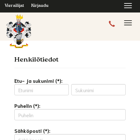
Navi
Vierailijat
Kirjaudu
Navig
Henkilötiedot
Etu- ja sukunimi (*):
Puhelin (*):
Sähköposti (*):