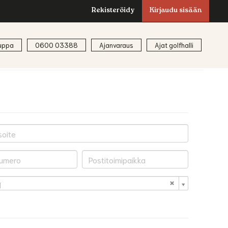
Rekisteröidy
Kirjaudu sisään
uppa
0600 03388
Ajanvaraus
Ajat golfhalli
i