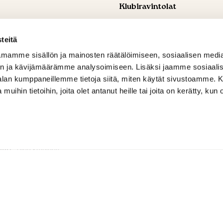
Klubiravintolat
ohtaja
, Aleksi Ahti
Golf Ravintola Lakisto
 309 4842
+358 44 744 9340
teitä
ti@shg.fi
serhatdemirtas@windowslive.
mamme sisällön ja mainosten räätälöimiseen, sosiaalisen medi
ja osakeasiat
, Hanna-Leena
Golf Ravintola Luukki
n ja kävijämäärämme analysoimiseen. Lisäksi jaamme sosiaali
+358 44 744 9344
 594 6159
serhatdemirtas@windowslive.
-alan kumppaneillemme tietoja siitä, miten käytät sivustoamme
ena.ronkainen@shg.fi
 muihin tietoihin, joita olet antanut heille tai joita on kerätty, kun 
t ja yritystapahtumat
, Tuomas
 735 9191
alminen@shg.fi
tari
, Tiina Kotajärvi
 456 0099
ajarvi@shg.fi