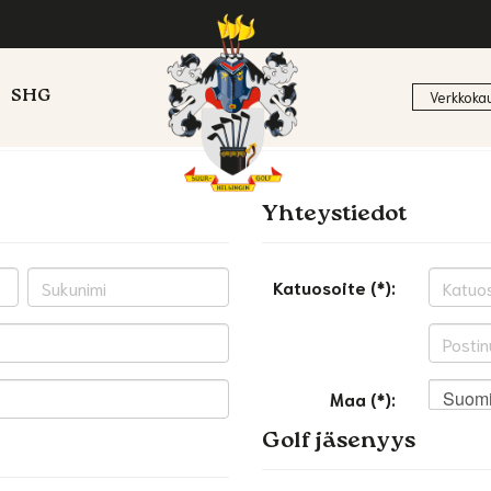
SHG
Verkkoka
Yhteystiedot
Katuosoite (*):
Suom
Maa (*):
Golf jäsenyys