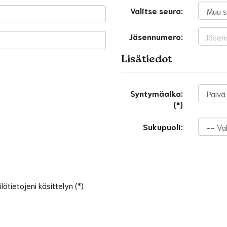
Valitse seura:
Jäsennumero:
Lisätiedot
Syntymäaika:
(*)
Sukupuoli:
ötietojeni käsittelyn (*)