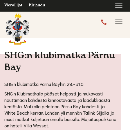
Navi
Vierailijat
Kirjaudu
Navig
SHG:n klubimatka Pärnu
Bay
SHG:n klubimatka Pärnu Bayhin 29.-31.5.
SHG:n Klubimatkalla pääset helposti ja mukavasti
nauttimaan kahdesta kiinnostavasta ja laadukkaasta
kentästä. Matkalla pelataan Pärnu Bay kahdesti ja
White Beach kerran. Lahden yli mennän Tallink Siljalla ja
muut matkat kuljetaan omalla bussilla. Majoituspaikkana
on hotelli Villa Wesset.