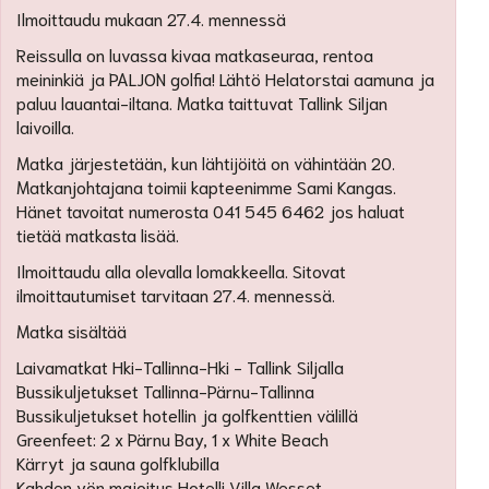
Ilmoittaudu mukaan 27.4. mennessä
Reissulla on luvassa kivaa matkaseuraa, rentoa
meininkiä ja PALJON golfia! Lähtö Helatorstai aamuna ja
paluu lauantai-iltana. Matka taittuvat Tallink Siljan
laivoilla.
Matka järjestetään, kun lähtijöitä on vähintään 20.
Matkanjohtajana toimii kapteenimme Sami Kangas.
Hänet tavoitat numerosta 041 545 6462 jos haluat
tietää matkasta lisää.
Ilmoittaudu alla olevalla lomakkeella. Sitovat
ilmoittautumiset tarvitaan 27.4. mennessä.
Matka sisältää
Laivamatkat Hki-Tallinna-Hki - Tallink Siljalla
Bussikuljetukset Tallinna-Pärnu-Tallinna
Bussikuljetukset hotellin ja golfkenttien välillä
Greenfeet: 2 x Pärnu Bay, 1 x White Beach
Kärryt ja sauna golfklubilla
Kahden yön majoitus Hotelli Villa Wesset